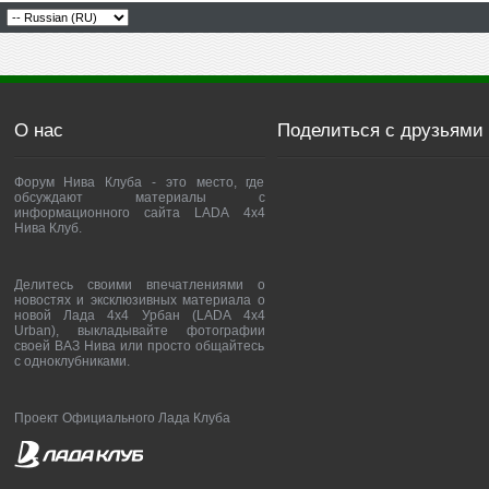
О нас
Поделиться с друзьями
Форум Нива Клуба - это место, где
обсуждают материалы с
информационного сайта LADA 4x4
Нива Клуб.
Делитесь своими впечатлениями о
новостях и эксклюзивных материала о
новой Лада 4х4 Урбан (LADA 4x4
Urban), выкладывайте фотографии
своей ВАЗ Нива или просто общайтесь
с одноклубниками.
Проект Официального Лада Клуба