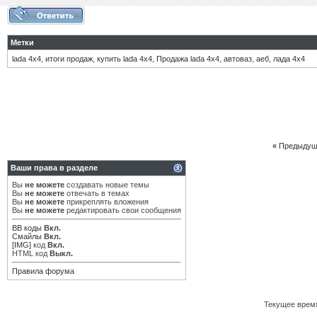
Метки
lada 4x4
,
итоги продаж
,
купить lada 4x4
,
Продажа lada 4x4
,
автоваз
,
аеб
,
лада 4х4
«
Предыдущ
Ваши права в разделе
Вы
не можете
создавать новые темы
Вы
не можете
отвечать в темах
Вы
не можете
прикреплять вложения
Вы
не можете
редактировать свои сообщения
BB коды
Вкл.
Смайлы
Вкл.
[IMG]
код
Вкл.
HTML код
Выкл.
Правила форума
Текущее врем