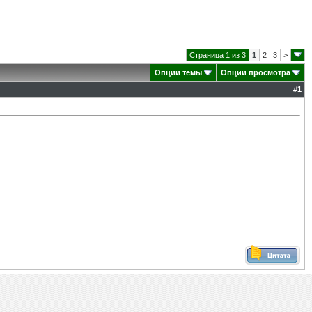
Страница 1 из 3
1
2
3
>
Опции темы
Опции просмотра
#
1