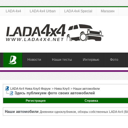
LADA 4x4
LADA 4x4 Urban
LADA 4x4 Special
Магазин
Новости
Наши тесты
Интервью
Фото
LADA 4x4 Нива Клуб Форум
>
Нива Клуб
>
Наши автомобили
Здесь публикуем фото своих автомобилей
Регистрация
Справка
Наши автомобили
Дневники одноклубников, обзоры собственных LADA 4x4 (В