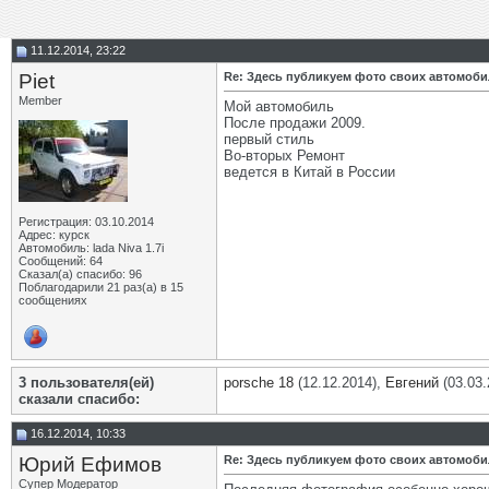
11.12.2014, 23:22
Piet
Re: Здесь публикуем фото своих автомоб
Member
Мой автомобиль
После продажи 2009.
первый стиль
Во-вторых Ремонт
ведется в Китай в России
Регистрация: 03.10.2014
Адрес: курск
Автомобиль: lada Niva 1.7i
Сообщений: 64
Сказал(а) спасибо: 96
Поблагодарили 21 раз(а) в 15
сообщениях
3 пользователя(ей)
porsche 18
(12.12.2014),
Евгений
(03.03.
сказали cпасибо:
16.12.2014, 10:33
Юрий Ефимов
Re: Здесь публикуем фото своих автомоб
Супер Модератор