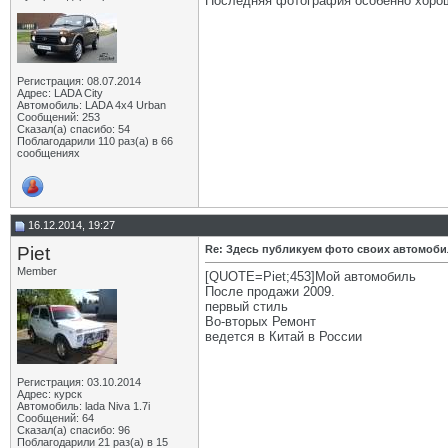
Последняя фотография особенно хоро
Регистрация: 08.07.2014
Адрес: LADA City
Автомобиль: LADA 4x4 Urban
Сообщений: 253
Сказал(а) спасибо: 54
Поблагодарили 110 раз(а) в 66
сообщениях
16.12.2014, 19:27
Piet
Re: Здесь публикуем фото своих автомоб
Member
[QUOTE=Piet;453]Мой автомобиль
После продажи 2009.
первый стиль
Во-вторых Ремонт
ведется в Китай в России
Регистрация: 03.10.2014
Адрес: курск
Автомобиль: lada Niva 1.7i
Сообщений: 64
Сказал(а) спасибо: 96
Поблагодарили 21 раз(а) в 15