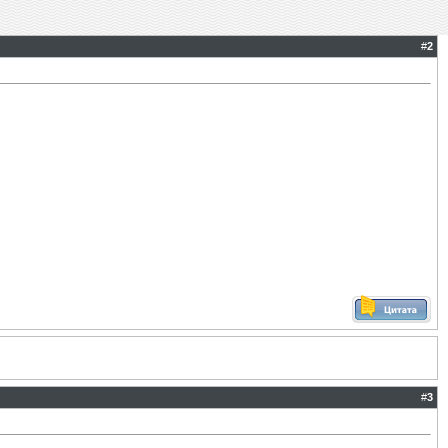
#
2
#
3