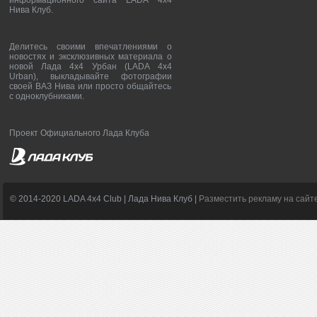
информационного сайта LADA 4x4
Нива Клуб.
Делитесь своими впечатлениями о
новостях и эксклюзивных материала о
новой Лада 4х4 Урбан (LADA 4x4
Urban), выкладывайте фотографии
своей ВАЗ Нива или просто общайтесь
с одноклубниками.
Проект Официального Лада Клуба
© 2014-2020 LADA 4x4 Club | Лада Нива Клуб |
Разместить рекламу на сайт