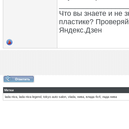
_________________
Что вы знаете и не 
пластике? Проверяй
Яндекс.Дзен
Метки
lada niva
,
lada niva legend
,
tokyo auto salon
,
vlada
,
нива
,
влада 4х4
,
лада нива