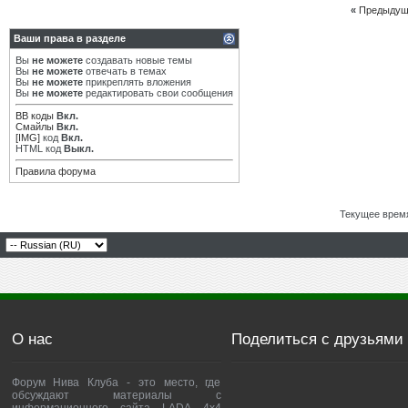
«
Предыдущ
Ваши права в разделе
Вы
не можете
создавать новые темы
Вы
не можете
отвечать в темах
Вы
не можете
прикреплять вложения
Вы
не можете
редактировать свои сообщения
BB коды
Вкл.
Смайлы
Вкл.
[IMG]
код
Вкл.
HTML код
Выкл.
Правила форума
Текущее врем
О нас
Поделиться с друзьями
Форум Нива Клуба - это место, где
обсуждают материалы с