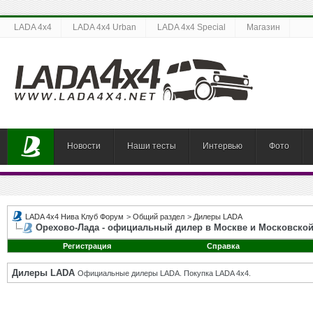
LADA 4x4
LADA 4x4 Urban
LADA 4x4 Special
Магазин
Новости
Наши тесты
Интервью
Фото
LADA 4x4 Нива Клуб Форум
>
Общий раздел
>
Дилеры LADA
Орехово-Лада - официальный дилер в Москве и Московской
Регистрация
Справка
Дилеры LADA
Официальные дилеры LADA. Покупка LADA 4x4.