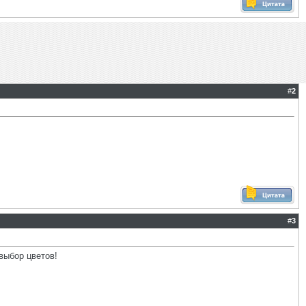
#
2
#
3
выбор цветов!