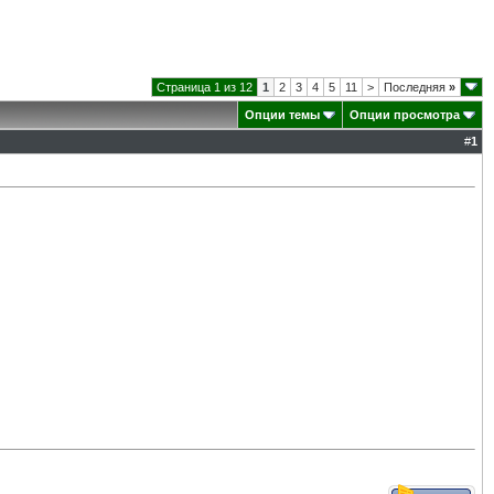
Страница 1 из 12
1
2
3
4
5
11
>
Последняя
»
Опции темы
Опции просмотра
#
1