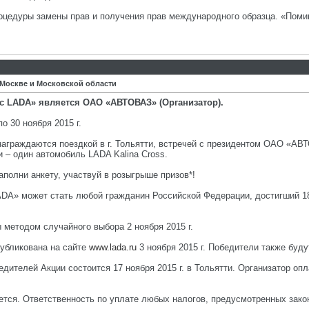
оцедуры замены прав и получения прав международного образца. «Помим
 Москве и Московской области
с LADA» является ОАО «АВТОВАЗ» (Организатор).
по 30 ноября 2015 г.
 награждаются поездкой в г. Тольятти, встречей с президентом ОАО «АВ
 – один автомобиль LADA Kalina Cross.
аполни анкету, участвуй в розыгрыше призов*!
LADA» может стать любой гражданин Российской Федерации, достигший 1
 методом случайного выбора 2 ноября 2015 г.
публикована на сайте
www.lada.ru
3 ноября 2015 г. Победители также буд
едителей Акции состоится 17 ноября 2015 г. в Тольятти. Организатор о
ется. Ответственность по уплате любых налогов, предусмотренных зако