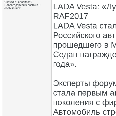
Сказал(а) спасибо: 0
LADA Vesta: «Л
Поблагодарили 0 раз(а) в 0
сообщениях
RAF2017
LADA Vesta ста
Российского ав
прошедшего в М
Седан награжде
года».
Эксперты форум
стала первым а
поколения с ф
Автомобиль стр