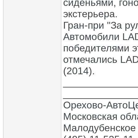
сиденьями, гон
экстерьера.
Гран-при ''За ру
Автомобили LAD
победителями э
отмечались LADA
(2014).
_____________
_____________
Орехово-АвтоЦ
Московская обла
Малодубенское 