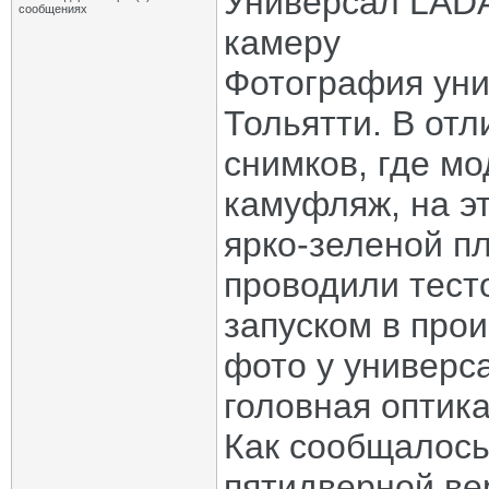
Универсал LADA
сообщениях
камеру
Фотография уни
Тольятти. В от
снимков, где м
камуфляж, на э
ярко-зеленой пл
проводили тест
запуском в прои
фото у универс
головная оптика
Как сообщалось
пятидверной ве