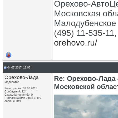
Орехово-АвтоЦ
Московская обла
Малодубенское 
(495) 11-535-11
orehovo.ru/
04.07.2017, 11:06
Орехово-Лада
Re: Орехово-Лада
Модератор
Московской облас
Регистрация: 07.10.2015
Сообщений: 124
Сказал(а) спасибо: 0
Поблагодарили 0 раз(а) в 0
сообщениях