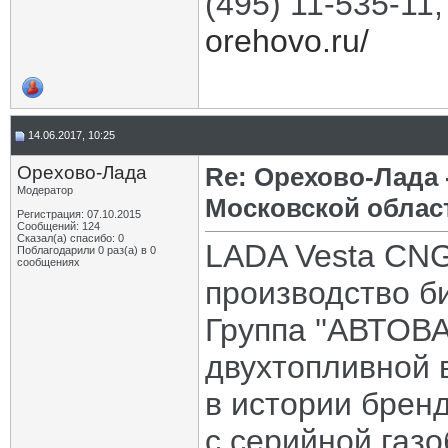
(495) 11-535-11
orehovo.ru/
14.06.2017, 10:25
Орехово-Лада
Re: Орехово-Лада
Модератор
Московской облас
Регистрация: 07.10.2015
Сообщений: 124
Сказал(а) спасибо: 0
LADA Vesta CNG
Поблагодарили 0 раз(а) в 0
сообщениях
производство б
Группа ''АВТОВА
двухтопливной 
в истории брен
с серийной газ