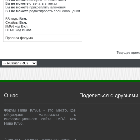
Вы
не можете
отвечать в темах
Вы
не можете
прикреплять вложения
Вы
не можете
редактировать свои сообщения
BB коды
Вкл.
Смайлы
Вкл.
[IMG]
код
Вкл.
HTML код
Выкл.
Правила форума
Текущее врем
О нас
Поделиться с друзьями
Форум Нива Клуба - это место, где
обсуждают материалы с
информационного сайта LADA 4x4
Нива Клуб.
Делитесь своими впечатлениями о