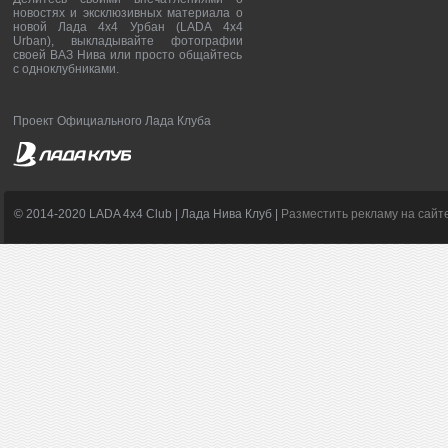
новостях и эксклюзивных материала о
новой Лада 4х4 Урбан (LADA 4x4
Urban), выкладывайте фотографии
своей ВАЗ Нива или просто общайтесь
с одноклубниками.
Проект Официального Лада Клуба
© 2014-2020 LADA 4x4 Club | Лада Нива Клуб |
Разместить рекламу на сайт