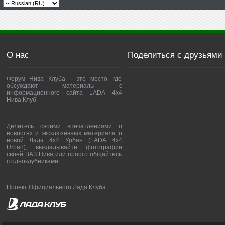
О нас
Поделиться с друзьями
Форум Нива Клуба - это место, где
обсуждают материалы с
информационного сайта LADA 4x4
Нива Клуб.
Делитесь своими впечатлениями о
новостях и эксклюзивных материала о
новой Лада 4х4 Урбан (LADA 4x4
Urban), выкладывайте фотографии
своей ВАЗ Нива или просто общайтесь
с одноклубниками.
Проект Официального Лада Клуба