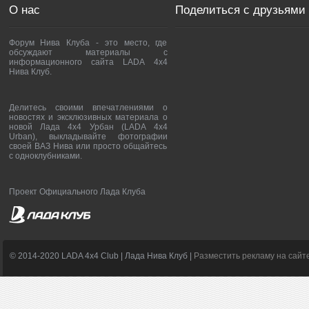
О нас
Поделиться с друзьями
Форум Нива Клуба - это место, где
обсуждают материалы с
информационного сайта LADA 4x4
Нива Клуб.
Делитесь своими впечатлениями о
новостях и эксклюзивных материала о
новой Лада 4х4 Урбан (LADA 4x4
Urban), выкладывайте фотографии
своей ВАЗ Нива или просто общайтесь
с одноклубниками.
Проект Официального Лада Клуба
© 2014-2020 LADA 4x4 Club | Лада Нива Клуб |
Разместить рекламу на сайт