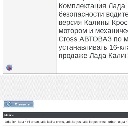
Комплектация Лада 
безопасности водите
версия Калины Крос
мотором и механиче
Cross АВТОВАЗ по м
устанавливать 16-кл
продаже Лада Калин
Метки
lada 4х4
,
lada 4х4 urban
,
lada kalina cross
,
lada largus
,
lada largus cross
,
urban
,
лада 4