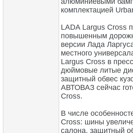
алюминиевыми бамп
комплектацией Urba
LADA Largus Cross 
повышенным дорожн
версии Лада Ларгус
местного универсал
Largus Cross в прес
дюймовые литые дис
защитный обвес кузо
АВТОВАЗ сейчас гот
Cross.
В числе особенност
Cross: шины увелич
салона, защитный об