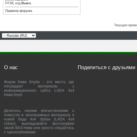
HTML код
Выкл.
Правила форума
Текущее врем
О нас
Поделиться с друзьями
Форум Нива Клуба - это место, где
обсуждают материалы с
информационного сайта LADA 4x4
Нива Клуб.
Делитесь своими впечатлениями о
новостях и эксклюзивных материала о
новой Лада 4х4 Урбан (LADA 4x4
Urban), выкладывайте фотографии
своей ВАЗ Нива или просто общайтесь
с одноклубниками.