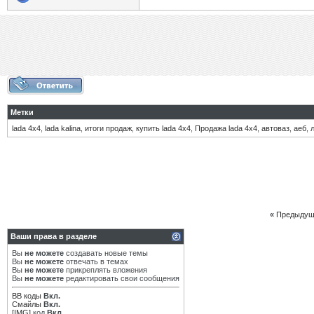
Метки
lada 4x4
,
lada kalina
,
итоги продаж
,
купить lada 4x4
,
Продажа lada 4x4
,
автоваз
,
аеб
,
«
Предыдущ
Ваши права в разделе
Вы
не можете
создавать новые темы
Вы
не можете
отвечать в темах
Вы
не можете
прикреплять вложения
Вы
не можете
редактировать свои сообщения
BB коды
Вкл.
Смайлы
Вкл.
[IMG]
код
Вкл.