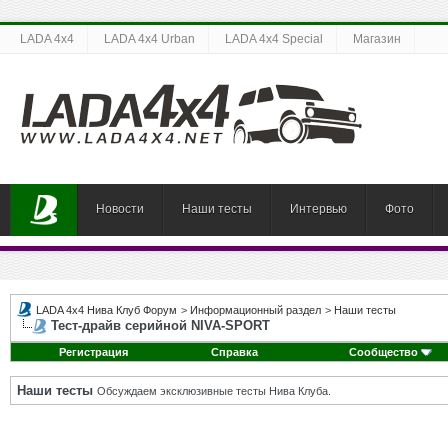
LADA 4x4
LADA 4x4 Urban
LADA 4x4 Special
Магазин
Новости
Наши тесты
Интервью
Фото
LADA 4x4 Нива Клуб Форум
>
Информационный раздел
>
Наши тесты
Тест-драйв серийной NIVA-SPORT
Регистрация
Справка
Сообщество
Наши тесты
Обсуждаем эксклюзивные тесты Нива Клуба.