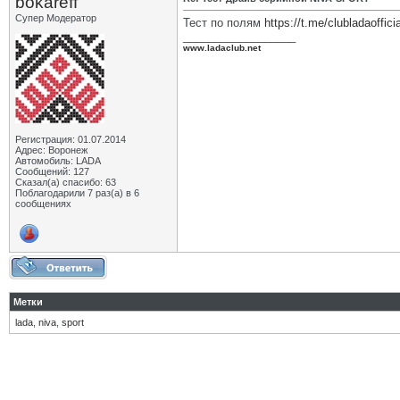
bokareff
Супер Модератор
Тест по полям
https://t.me/clubladaoffici
__________________
www.ladaclub.net
Регистрация: 01.07.2014
Адрес: Воронеж
Автомобиль: LADA
Сообщений: 127
Сказал(а) спасибо: 63
Поблагодарили 7 раз(а) в 6
сообщениях
Метки
lada
,
niva
,
sport