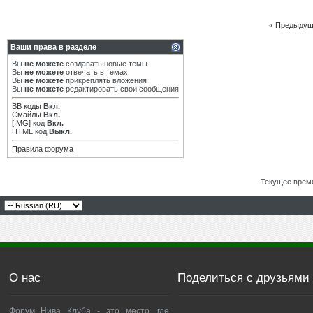
«
Предыдущ
Ваши права в разделе
Вы
не можете
создавать новые темы
Вы
не можете
отвечать в темах
Вы
не можете
прикреплять вложения
Вы
не можете
редактировать свои сообщения
BB коды
Вкл.
Смайлы
Вкл.
[IMG]
код
Вкл.
HTML код
Выкл.
Правила форума
Текущее врем
О нас
Поделиться с друзьями
Форум Нива Клуба - это место, где