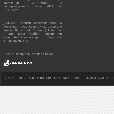
обсуждают материалы с
информационного сайта LADA 4x4
Нива Клуб.
Делитесь своими впечатлениями о
новостях и эксклюзивных материала о
новой Лада 4х4 Урбан (LADA 4x4
Urban), выкладывайте фотографии
своей ВАЗ Нива или просто общайтесь
с одноклубниками.
Проект Официального Лада Клуба
© 2014-2020 LADA 4x4 Club | Лада Нива Клуб |
Разместить рекламу на сайт