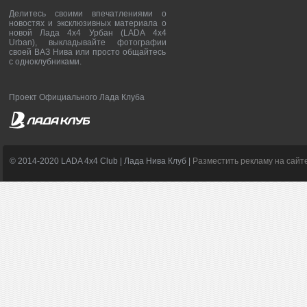
Делитесь своими впечатлениями о
новостях и эксклюзивных материала о
новой Лада 4х4 Урбан (LADA 4x4
Urban), выкладывайте фотографии
своей ВАЗ Нива или просто общайтесь
с одноклубниками.
Проект Официального Лада Клуба
© 2014-2020 LADA 4x4 Club | Лада Нива Клуб |
Разместить рекламу на сайт