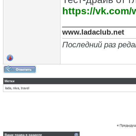
https://vk.com
_____________
www.ladaclub.net
Последний раз реда
Метки
lada
,
niva
,
travel
«
Предыдущ
Ваши права в разделе