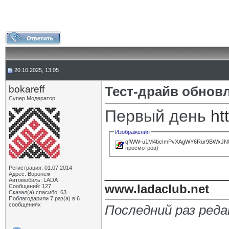
20.10.2025, 13:05
bokareff
Тест-драйв обнов
Супер Модератор
Первый день
ht
Изображения
qfWW-u1M4bcImPvXAgWY6Rur9BWxJN8
просмотров)
_____________
Регистрация: 01.07.2014
Адрес: Воронеж
Автомобиль: LADA
www.ladaclub.net
Сообщений: 127
Сказал(а) спасибо: 63
Поблагодарили 7 раз(а) в 6
сообщениях
Последний раз реда