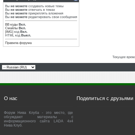
Вы
не можете
создавать новые темы
Вы
не можете
отвечать в темах
Вы
не можете
прикреплять вложения
Вы
не можете
редактировать свои сообщения
BB коды
Вкл.
Смайлы
Вкл.
[IMG]
код
Вкл.
HTML код
Выкл.
Правила форума
Текущее врем
О нас
Поделиться с друзьями
Форум Нива Клуба - это место, где
обсуждают материалы с
информационного сайта LADA 4x4
Нива Клуб.