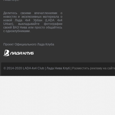
Делитесь своими впечатлениями о
новостях и эксклюзивных материала о
новой Лада 4х4 Урбан (LADA 4x4
Urban), выкладывайте фотографии
своей ВАЗ Нива или просто общайтесь
с одноклубниками.
Проект Официального Лада Клуба
© 2014-2020 LADA 4x4 Club | Лада Нива Клуб |
Разместить рекламу на сайт