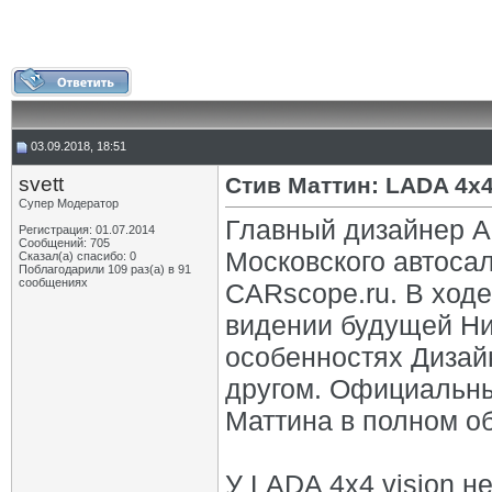
03.09.2018, 18:51
svett
Стив Маттин: LADA 4x4
Супер Модератор
Главный дизайнер А
Регистрация: 01.07.2014
Сообщений: 705
Московского автоса
Сказал(а) спасибо: 0
Поблагодарили 109 раз(а) в 91
сообщениях
CARscope.ru. В ход
видении будущей Ни
особенностях Дизай
другом. Официальны
Маттина в полном о
У LADA 4x4 vision н