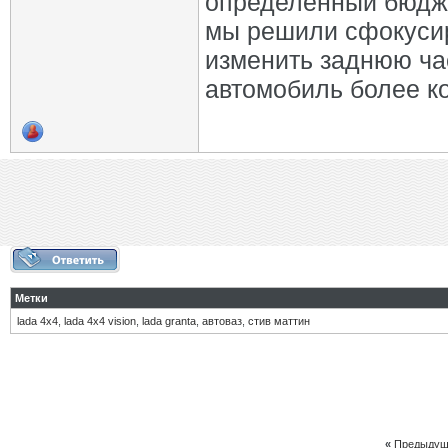
определенный бюджет
мы решили сфокусир
изменить заднюю ча
автомобиль более к
Метки
lada 4x4
,
lada 4x4 vision
,
lada granta
,
автоваз
,
стив маттин
«
Предыдущ