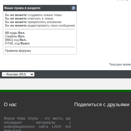
Ваши права в разделе
Вы
не можете
создавать новые темы
Вы
не можете
отвечать в темах
Вы
не можете
прикреплять вложения
Вы
не можете
редактировать свои сообщения
BB коды
Вкл.
Смайлы
Вкл.
[IMG]
код
Вкл.
HTML код
Выкл.
Правила форума
Текущее врем
О нас
Поделиться с друзьями
Форум Нива Клуба - это место, где
обсуждают материалы с
информационного сайта LADA 4x4
Нива Клуб.