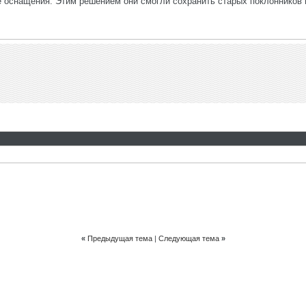
 оснащения. Этим решением они смогли сохранить старых поклонников 
«
Предыдущая тема
|
Следующая тема
»