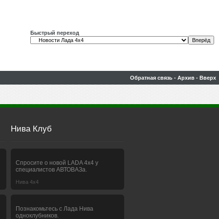
Быстрый переход
Обратная связь
-
Архив
-
Вверх
Нива Клуб
Спросите о новой LADA 4x4 у
специалистов АВТОВАЗа.
Нива 4х4
Познакомьтесь с Лада Нива
одноклубников.