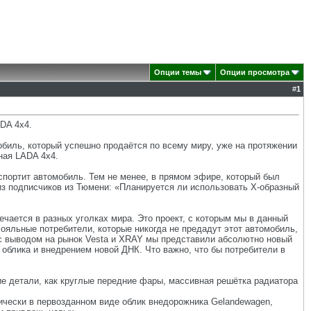
Опции темы
Опции просмотра
#
1
DA 4х4.
биль, который успешно продаётся по всему миру, уже на протяжении
ная LADA 4х4.
спортит автомобиль. Тем не менее, в прямом эфире, который был
из подписчиков из Тюмени: «Планируется ли использовать Х-образный
ечается в разных уголках мира. Это проект, с которым мы в данный
лояльные потребители, которые никогда не предадут этот автомобиль,
 с выводом на рынок Vesta и XRAY мы представили абсолютно новый
облика и внедрением новой ДНК. Что важно, что бы потребители в
е детали, как круглые передние фары, массивная решётка радиатора
ически в первозданном виде облик внедорожника Gelandewagen,