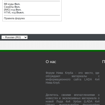
BB коды
Вкл.
Смайлы
Вкл.
[IMG]
код
Вкл.
HTML код
Выкл.
Правила форума
О нас
П
Форум Нива Клуба - это место, где
обсуждают материалы с
информационного сайта LADA 4x4
Нива Клуб.
Делитесь своими впечатлениями о
новостях и эксклюзивных материала о
новой Лада 4х4 Урбан (LADA 4x4
Urban), выкладывайте фотографии