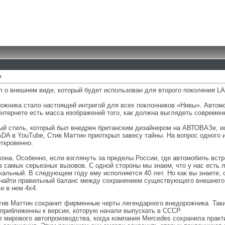
»
 о внешнем виде, который будет использован для второго поколения LA
ожника стало настоящей интригой для всех поклонников «Нивы». Автомо
 Интернете есть масса изображений того, как должна выглядеть современ
ый стиль, который был внедрен британским дизайнером на АВТОВАЗе, и
DA в YouTube, Стив Маттин приоткрыл завесу тайны. На вопрос одного 
откровенно.
кона. Особенно, если взглянуть за пределы России, где автомобиль встр
з самых серьезных вызовов. С одной стороны мы знаем, что у нас есть 
кальный. В следующем году ему исполняется 40 лет. Но как вы знаете,
 найти правильный баланс между сохранением существующего внешнего 
и в нем 4х4.
тив Маттин сохранит фирменные черты легендарного внедорожника. Таки
приближенны к версии, которую начали выпускать в СССР.
 мирового автопроизводства, когда компания Mercedes сохранила практ