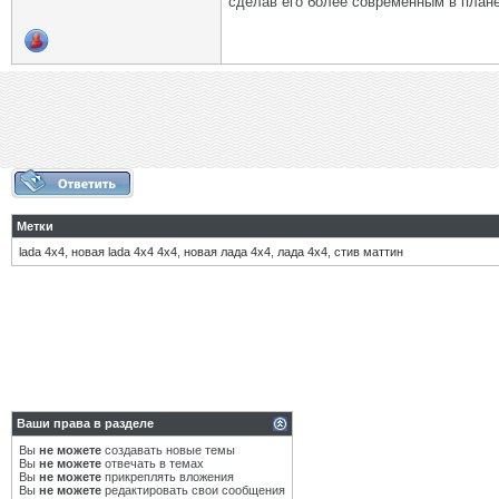
сделав его более современным в плане
Метки
lada 4х4
,
новая lada 4х4 4х4
,
новая лада 4х4
,
лада 4х4
,
стив маттин
Ваши права в разделе
Вы
не можете
создавать новые темы
Вы
не можете
отвечать в темах
Вы
не можете
прикреплять вложения
Вы
не можете
редактировать свои сообщения