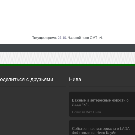
Текущее время:
21:10
. Часовой пояс GMT +4.
оделиться с друзьями
Нива
Важные и интересные новости о
Лада 4х4.
Новости ВАЗ Нива
Собственные материалы о LADA
4x4 только на Нива Клубе.