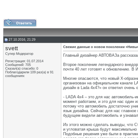
27.10.2016, 21:29
svett
Свежие данные о новом поколении «Нивы
Супер Модератор
Главный дизайнер АВТОВАЗа рассказал
Регистрация: 01.07.2014
Второе поколение легендарного внедор
Сообщений: 705
Сказал(а) спасибо: 0
почти 40 лет готовят к обновлению. В
Поблагодарили 109 раз(а) в 91
сообщениях
Многие опасаются, что новый Х-образн
организован на официальном канале LA
дизайн в Lada 4х4?» он ответил очень 
- LADA 4х4 – это для нас автомобиль-и
момент работаем, и это для нас один и
потому что автомобиль достаточно уни
язык дизайна. Сейчас для нас главное
будущем видели автомобиль и узнавал
Из этого можно сделать выводы, что С
и угловатая крыша будут максимально 
Подобные решения уже были в практике