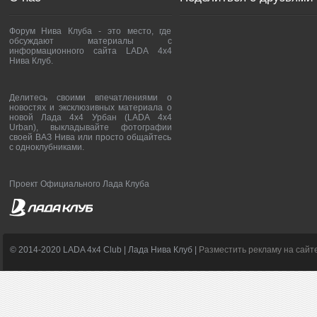
Форум Нива Клуба - это место, где
обсуждают материалы с
информационного сайта LADA 4x4
Нива Клуб.
Делитесь своими впечатлениями о
новостях и эксклюзивных материала о
новой Лада 4х4 Урбан (LADA 4x4
Urban), выкладывайте фотографии
своей ВАЗ Нива или просто общайтесь
с одноклубниками.
Проект Официального Лада Клуба
© 2014-2020 LADA 4x4 Club | Лада Нива Клуб |
Разместить рекламу на сайт