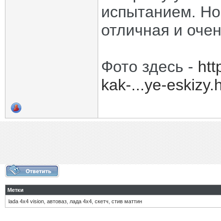
испытанием. Но 
отличная и оче
Фото здесь -
htt
kak-...ye-eskizy.
Метки
lada 4x4 vision
,
автоваз
,
лада 4х4
,
скетч
,
стив маттин