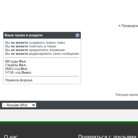
«
Предыдущ
Ваши права в разделе
Вы
не можете
создавать новые темы
Вы
не можете
отвечать в темах
Вы
не можете
прикреплять вложения
Вы
не можете
редактировать свои сообщения
BB коды
Вкл.
Смайлы
Вкл.
[IMG]
код
Вкл.
HTML код
Выкл.
Правила форума
Текущее врем
О нас
Поделиться с друзьями