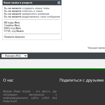
Ваши права в разделе
Вы
не можете
создавать новые темы
Вы
не можете
отвечать в темах
Вы
не можете
прикреплять вложения
Вы
не можете
редактировать свои сообщения
BB коды
Вкл.
Смайлы
Вкл.
[IMG]
код
Вкл.
HTML код
Выкл.
Правила форума
Текущее врем
О нас
Поделиться с друзьями
Форум Нива Клуба - это место, где
обсуждают материалы с
информационного сайта LADA 4x4
Нива Клуб.