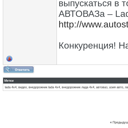
выпускаться в 
АВТОВАЗа – Lad
http://www.autos
Конкуренция! На
Метки
lada 4x4
,
видео
,
внедорожник lada 4x4
,
внедорожник лада 4х4
,
автоваз
,
азия авто
,
л
«
Предыдущ