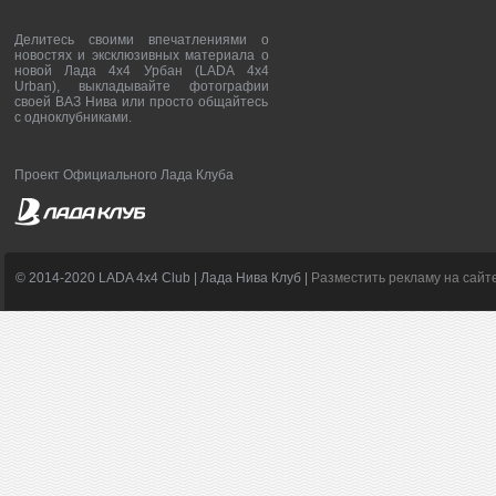
Делитесь своими впечатлениями о
новостях и эксклюзивных материала о
новой Лада 4х4 Урбан (LADA 4x4
Urban), выкладывайте фотографии
своей ВАЗ Нива или просто общайтесь
с одноклубниками.
Проект Официального Лада Клуба
© 2014-2020 LADA 4x4 Club | Лада Нива Клуб |
Разместить рекламу на сайт