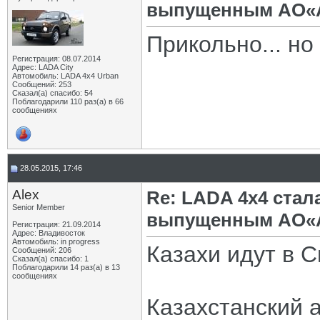
выпущенным АО«А
Прикольно... но
Регистрация: 08.07.2014
Адрес: LADA City
Автомобиль: LADA 4x4 Urban
Сообщений: 253
Сказал(а) спасибо: 54
Поблагодарили 110 раз(а) в 66
сообщениях
28.05.2015, 17:46
Alex
Re: LADA 4x4 ста
Senior Member
выпущенным АО«А
Регистрация: 21.09.2014
Адрес: Владивосток
Автомобиль: in progress
Казахи идут в С
Сообщений: 206
Сказал(а) спасибо: 1
Поблагодарили 14 раз(а) в 13
сообщениях
Казахстанский 