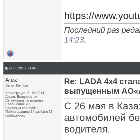
https://www.yo
Последний раз реда
14:23
.
27.05.2015, 21:45
Alex
Re: LADA 4x4 ста
Senior Member
выпущенным АО«А
Регистрация: 21.09.2014
Адрес: Владивосток
Автомобиль: in progress
С 26 мая в Каз
Сообщений: 206
Сказал(а) спасибо: 1
Поблагодарили 14 раз(а) в 13
автомобилей бе
сообщениях
водителя.