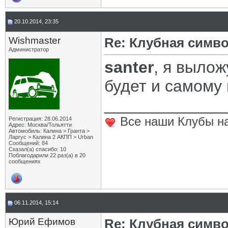
20.10.2014, 23:35
Wishmaster
Re: Клубная симв
Администратор
santer
, я вылож
будет и самому 
_____________
Все наши Клубы на
Регистрация: 28.06.2014
Адрес: Москва/Тольятти
Автомобиль: Калина > Гранта >
Ларгус > Калина 2 АКПП > Urban
Сообщений: 84
Сказал(а) спасибо: 10
Поблагодарили 22 раз(а) в 20
сообщениях
06.11.2014, 15:14
Юрий Ефимов
Re: Клубная симв