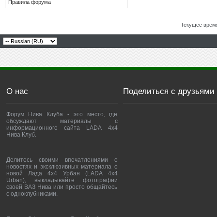
Правила форума
Текущее врем
О нас
Поделиться с друзьями
Форум Нива Клуба - это место, где
обсуждают материалы с
информационного сайта LADA 4x4
Нива Клуб.
Делитесь своими впечатлениями о
новостях и эксклюзивных материала о
новой Лада 4х4 Урбан (LADA 4x4
Urban), выкладывайте фотографии
своей ВАЗ Нива или просто общайтесь
с одноклубниками.