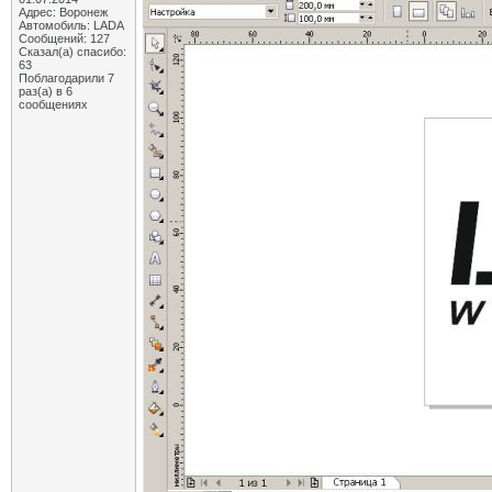
Адрес: Воронеж
Автомобиль: LADA
Сообщений: 127
Сказал(а) спасибо:
63
Поблагодарили 7
раз(а) в 6
сообщениях