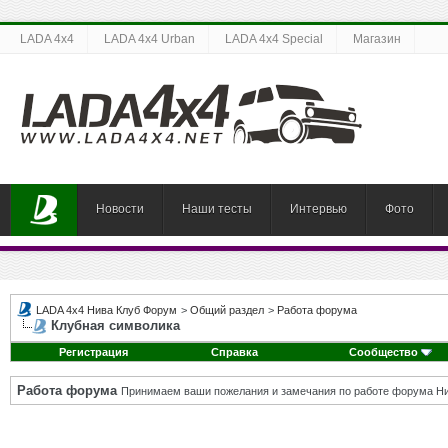
LADA 4x4
LADA 4x4 Urban
LADA 4x4 Special
Магазин
Новости
Наши тесты
Интервью
Фото
LADA 4x4 Нива Клуб Форум
>
Общий раздел
>
Работа форума
Клубная символика
Регистрация
Справка
Сообщество
Работа форума
Принимаем ваши пожелания и замечания по работе форума Ни