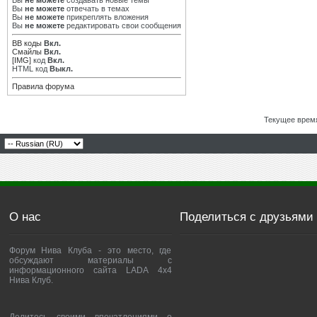
Вы
не можете
создавать новые темы
Вы
не можете
отвечать в темах
Вы
не можете
прикреплять вложения
Вы
не можете
редактировать свои сообщения
BB коды
Вкл.
Смайлы
Вкл.
[IMG]
код
Вкл.
HTML код
Выкл.
Правила форума
Текущее врем
О нас
Поделиться с друзьями
Форум Нива Клуба - это место, где
обсуждают материалы с
информационного сайта LADA 4x4
Нива Клуб.