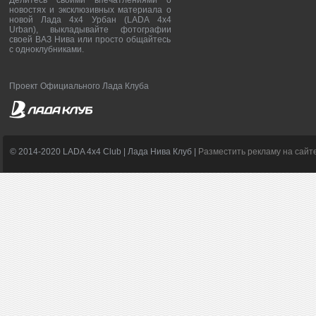
Делитесь своими впечатлениями о
новостях и эксклюзивных материала о
новой Лада 4х4 Урбан (LADA 4x4
Urban), выкладывайте фотографии
своей ВАЗ Нива или просто общайтесь
с одноклубниками.
Проект Официального Лада Клуба
© 2014-2020 LADA 4x4 Club | Лада Нива Клуб |
Разместить рекламу на сайт