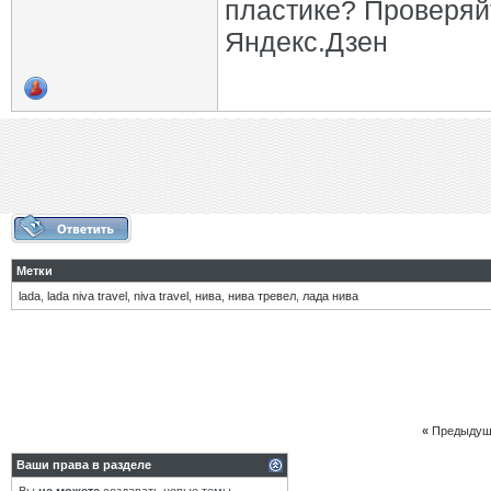
пластике? Проверяй
Яндекс.Дзен
Метки
lada
,
lada niva travel
,
niva travel
,
нива
,
нива тревел
,
лада нива
«
Предыдущ
Ваши права в разделе