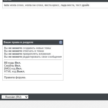
lada vesta cross
,
vesta sw cross
,
веста кросс
,
лада веста
,
тест-драйв
Ваши права в разделе
Вы
не можете
создавать новые темы
Вы
не можете
отвечать в темах
Вы
не можете
прикреплять вложения
Вы
не можете
редактировать свои сообщения
BB коды
Вкл.
Смайлы
Вкл.
[IMG]
код
Вкл.
HTML код
Выкл.
Правила форума