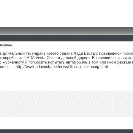
а Клубом
 длительный тест-драйв нового седана Лада Веста с повышенной прохо
х опробовать LADA Vesta Cross в дальней дороге. В течении нескольки
 журналисту и попросить испытать автомобиль в том или ином режиме 
 здесь —
http://www.ladavesta.net/news/1077-o...terinburg.html