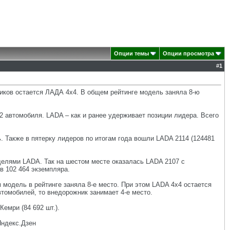
Опции темы
Опции просмотра
#
1
иков остается ЛАДА 4х4. В общем рейтинге модель заняла 8-ю
2 автомобиля. LADA – как и ранее удерживает позиции лидера. Всего
. Также в пятерку лидеров по итогам года вошли LADA 2114 (124481
делями LADA. Так на шестом месте оказалась LADA 2107 с
в 102 464 экземпляра.
 модель в рейтинге заняла 8-е место. При этом LADA 4х4 остается
омобилей, то внедорожник занимает 4-е место.
емри (84 692 шт.).
Яндекс.Дзен