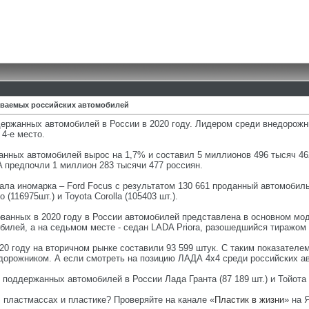
аваемых российских автомобилей
ержанных автомобилей в России в 2020 году. Лидером среди внедорожн
 4-е место.
анных автомобилей вырос на 1,7% и составил 5 миллионов 496 тысяч 46
 предпочли 1 миллион 283 тысячи 477 россиян.
ала иномарка – Ford Focus с результатом 130 661 проданный автомобиль
io (116975шт.) и Toyota Corolla (105403 шт.).
ванных в 2020 году в России автомобилей представлена в основном мо
билей, а на седьмом месте - седан LADA Priora, разошедшийся тиражом 
0 году на вторичном рынке составили 93 599 штук. С таким показателем
орожником. А если смотреть на позицию ЛАДА 4х4 среди российских авт
оддержанных автомобилей в России Лада Гранта (87 189 шт.) и Тойота К
, пластмассах и пластике? Проверяйте на канале «
Пластик в жизни
» на 