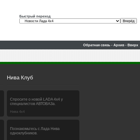
Быстрый переход
Обратная связь
-
Архив
-
Вверх
Нива Клуб
Спросите о новой LADA 4x4 у
специалистов АВТОВАЗа.
Нива 4х4
Познакомьтесь с Лада Нива
одноклубников.