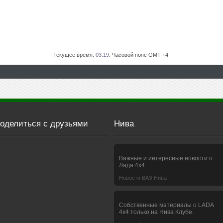
Текущее время:
03:19
. Часовой пояс GMT +4.
оделиться с друзьями
Нива
Важные и интересные новости о
Лада 4х4.
Новости ВАЗ Нива
Собственные материалы о LADA
4x4 только на Нива Клубе.