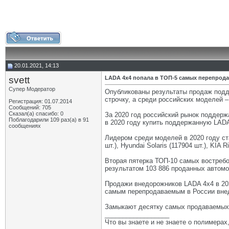
20.01.2021, 14:13
svett
LADA 4х4 попала в ТОП-5 самых перепрод
Супер Модератор
Опубликованы результаты продаж подд
строчку, а среди российских моделей –
Регистрация: 01.07.2014
Сообщений: 705
Сказал(а) спасибо: 0
За 2020 год российский рынок поддерж
Поблагодарили 109 раз(а) в 91
в 2020 году купить поддержанную LADA
сообщениях
Лидером среди моделей в 2020 году ст
шт.), Hyundai Solaris (117904 шт.), KIA R
Вторая пятерка ТОП-10 самых востребо
результатом 103 886 проданных автомо
Продажи внедорожников LADA 4х4 в 202
самым перепродаваемым в России внед
Замыкают десятку самых продаваемых п
__________________
Что вы знаете и не знаете о полимерах