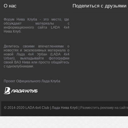
О нас
Поделиться с друзьями
Форум Нива Клуба - это место, где
обсуждают материалы с
информационного сайта LADA 4x4
Нива Клуб.
Делитесь своими впечатлениями о
новостях и эксклюзивных материала о
новой Лада 4х4 Урбан (LADA 4x4
Urban), выкладывайте фотографии
своей ВАЗ Нива или просто общайтесь
с одноклубниками.
Проект Официального Лада Клуба
© 2014-2020 LADA 4x4 Club | Лада Нива Клуб |
Разместить рекламу на сайт