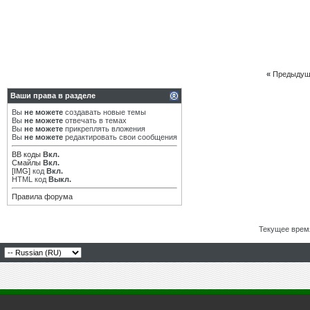
«
Предыдущ
Ваши права в разделе
Вы
не можете
создавать новые темы
Вы
не можете
отвечать в темах
Вы
не можете
прикреплять вложения
Вы
не можете
редактировать свои сообщения
BB коды
Вкл.
Смайлы
Вкл.
[IMG]
код
Вкл.
HTML код
Выкл.
Правила форума
Текущее врем