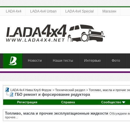
LADA 4x4
LADA 4x4 Urban
LADA 4x4 Special
Магазин
Новости
Наши тесты
Интервью
Фото
LADA 4x4 Нива Клуб Форум
>
Технический раздел
>
Топливо, масла и прочие э
ГБО ремонт и форсирование редуктора
Регистрация
Справка
Сообщество
Топливо, масла и прочие эксплуатационные жидкости
Обсуждаем вы
прочее...