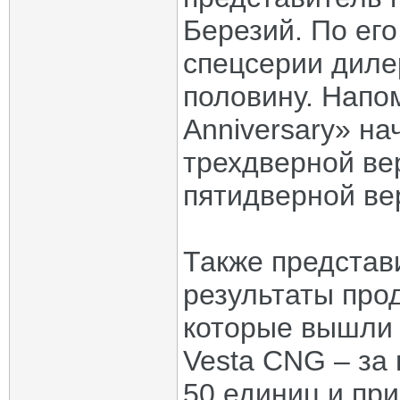
Березий. По ег
спецсерии диле
половину. Напо
Anniversary» на
трехдверной вер
пятидверной ве
Также представ
результаты про
которые вышли 
Vesta CNG – за
50 единиц и пр