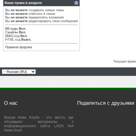
Ваши права в разделе
Вы
не можете
создавать новые темы
Вы
не можете
отвечать в темах
Вы
не можете
прикреплять вложения
Вы
не можете
редактировать свои сообщения
BB коды
Вкл.
Смайлы
Вкл.
[IMG]
код
Вкл.
HTML код
Выкл.
Правила форума
Текущее врем
О нас
Поделиться с друзьями
Форум Нива Клуба - это место, где
обсуждают материалы с
информационного сайта LADA 4x4
Нива Клуб.