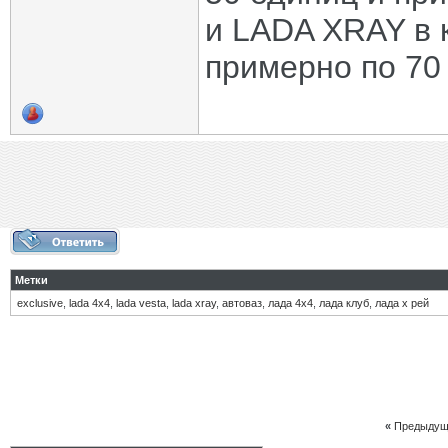
и LADA XRAY в 
примерно по 70
Метки
exclusive
,
lada 4х4
,
lada vesta
,
lada xray
,
автоваз
,
лада 4х4
,
лада клуб
,
лада х рей
«
Предыдущ