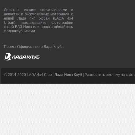
Делитесь своими впечатлениями о
новостях и эксклюзивных материала о
новой Лада 4х4 Урбан (LADA 4x4
Urban), выкладывайте фотографии
своей ВАЗ Нива или просто общайтесь
с одноклубниками.
Проект Официального Лада Клуба
© 2014-2020 LADA 4x4 Club | Лада Нива Клуб |
Разместить рекламу на сайт