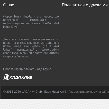
О нас
Поделиться с друзьями
Форум Нива Клуба - это место, где
обсуждают материалы с
информационного сайта LADA 4x4
Нива Клуб.
Делитесь своими впечатлениями о
новостях и эксклюзивных материала о
новой Лада 4х4 Урбан (LADA 4x4
Urban), выкладывайте фотографии
своей ВАЗ Нива или просто общайтесь
с одноклубниками.
Проект Официального Лада Клуба
© 2014-2020 LADA 4x4 Club | Лада Нива Клуб |
Разместить рекламу на сайт