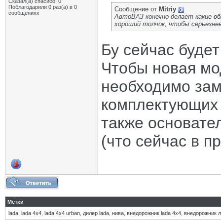
Сказал(а) спасибо: 0
Поблагодарили 0 раз(а) в 0
Сообщение от
Mitriy
сообщениях
АвтоВАЗ конечно делает какие
об
хороший толчок, чтобы серьезнее
Бу сейчас будет
Чтобы новая мо
необходимо зам
комплектующих (
также основате
(что сейчас в п
Метки
lada
,
lada 4x4
,
lada 4x4 urban
,
дилер lada
,
нива
,
внедорожник lada 4x4
,
внедорожник л