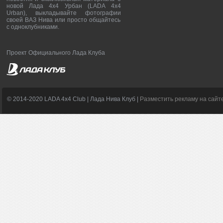
новой Лада 4х4 Урбан (LADA 4x4
Urban), выкладывайте фотографии
своей ВАЗ Нива или просто общайтесь
с одноклубниками.
Проект Официального Лада Клуба
© 2014-2020 LADA 4x4 Club | Лада Нива Клуб |
Разместить рекламу на сайт