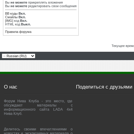
Вы
не можете
прикреплять вложения
Вы
не можете
редактировать свои сообщения
BB коды
Вкл.
Смайлы
Вкл.
[IMG]
код
Вкл.
HTML код
Выкл.
Правила форума
Текущее врем
О нас
Поделиться с друзьями
Форум Нива Клуба - это место, где
обсуждают материалы с
информационного сайта LADA 4x4
Нива Клуб.
Делитесь своими впечатлениями о
новостях и эксклюзивных материала о