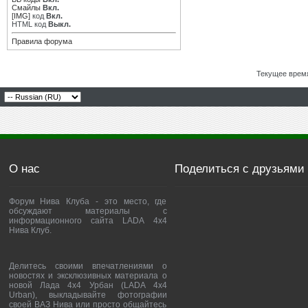
Смайлы
Вкл.
[IMG]
код
Вкл.
HTML код
Выкл.
Правила форума
Текущее врем
О нас
Поделиться с друзьями
Форум Нива Клуба - это место, где
обсуждают материалы с
информационного сайта LADA 4x4
Нива Клуб.
Делитесь своими впечатлениями о
новостях и эксклюзивных материала о
новой Лада 4х4 Урбан (LADA 4x4
Urban), выкладывайте фотографии
своей ВАЗ Нива или просто общайтесь