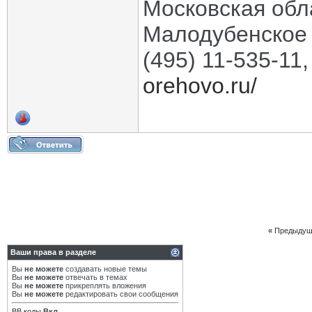
Московская обла
Малодубенское 
(495) 11-535-11
orehovo.ru/
«
Предыдущ
Ваши права в разделе
Вы
не можете
создавать новые темы
Вы
не можете
отвечать в темах
Вы
не можете
прикреплять вложения
Вы
не можете
редактировать свои сообщения
BB коды
Вкл.