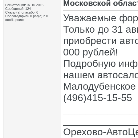
Московской облас
Регистрация: 07.10.2015
Сообщений: 124
Сказал(а) спасибо: 0
Уважаемые фор
Поблагодарили 0 раз(а) в 0
сообщениях
Только до 31 ав
приобрести авт
000 рублей!
Подробную инф
нашем автосалон
Малодубенское 
(496)415-15-55
_____________
_____________
Орехово-АвтоЦ