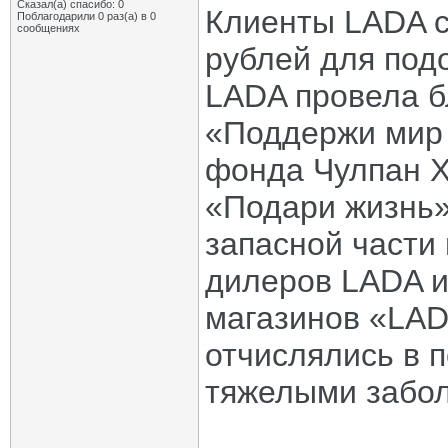
Сказал(а) спасибо: 0
Клиенты LADA с
Поблагодарили 0 раз(а) в 0
сообщениях
рублей для под
LADA провела б
«Поддержи мир 
фонда Чулпан Х
«Подари жизнь»
запасной части
дилеров LADA и
магазинов «LAD
отчислялись в 
тяжелыми забо