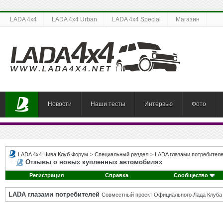
LADA 4x4
LADA 4x4 Urban
LADA 4x4 Special
Магазин
Новости
Наши тесты
Интервью
Фото
LADA 4x4 Нива Клуб Форум
>
Специальный раздел
>
LADA глазами потребител
Отзывы о новых купленных автомобилях
Регистрация
Справка
Сообщество
LADA глазами потребителей
Совместный проект Официального Лада Клуба