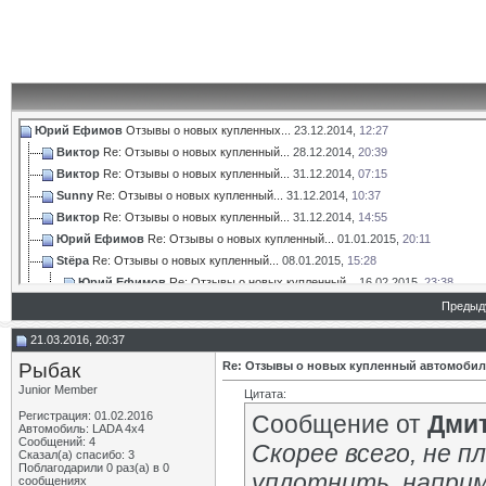
Юрий Ефимов
Отзывы о новых купленных...
23.12.2014,
12:27
Виктор
Re: Отзывы о новых купленный...
28.12.2014,
20:39
Виктор
Re: Отзывы о новых купленный...
31.12.2014,
07:15
Sunny
Re: Отзывы о новых купленный...
31.12.2014,
10:37
Виктор
Re: Отзывы о новых купленный...
31.12.2014,
14:55
Юрий Ефимов
Re: Отзывы о новых купленный...
01.01.2015,
20:11
Stёpa
Re: Отзывы о новых купленный...
08.01.2015,
15:28
Юрий Ефимов
Re: Отзывы о новых купленный...
16.02.2015,
23:38
porsche 18
Re: Отзывы о новых купленный...
08.01.2015,
16:05
Предыд
Stёpa
Re: Отзывы о новых купленный...
08.01.2015,
16:15
21.03.2016, 20:37
Виктор
Re: Отзывы о новых купленный...
08.01.2015,
16:47
Рыбак
Re: Отзывы о новых купленный автомобил
Михаил069
Re: Отзывы о новых купленный...
19.10.2015,
00:53
Junior Member
Дмитрий1960
Re: Отзывы о новых купленный...
23.01.2016,
17:28
Цитата:
TiXon
Re: Отзывы о новых купленный...
12.01.2015,
19:54
Регистрация: 01.02.2016
Сообщение от
Дми
Автомобиль: LADA 4x4
Виктор
Re: Отзывы о новых купленный...
13.01.2015,
06:29
Сообщений: 4
Скорее всего, не п
Сказал(а) спасибо: 3
Юрий Ефимов
Re: Отзывы о новых купленный...
13.01.2015,
11:39
Поблагодарили 0 раз(а) в 0
уплотнить, наприм
TiXon
Re: Отзывы о новых купленный...
13.01.2015,
12:10
сообщениях