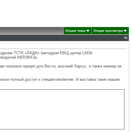
Опции темы
Опции просмотра
#
1
втодроме ТСТК «ЛАДА» (автодром КВЦ) дилер LADA
х моделей АВТОВАЗа.
м показали прицеп для Весты, высокий Ларгус, а также кемпер на
чески полный доступ к спецавтомобилям. И выставка таких машин