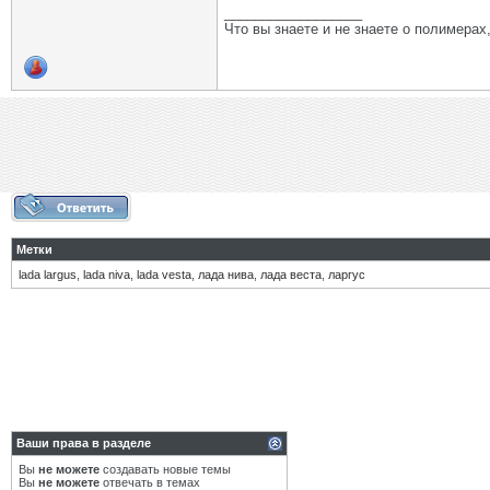
__________________
Что вы знаете и не знаете о полимерах
Метки
lada largus
,
lada niva
,
lada vesta
,
лада нива
,
лада веста
,
ларгус
Ваши права в разделе
Вы
не можете
создавать новые темы
Вы
не можете
отвечать в темах