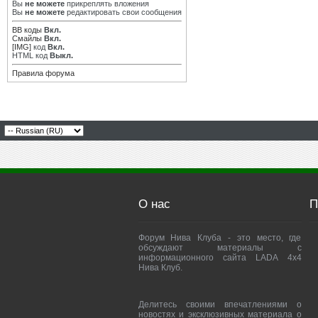
Вы
не можете
прикреплять вложения
Вы
не можете
редактировать свои сообщения
BB коды
Вкл.
Смайлы
Вкл.
[IMG]
код
Вкл.
HTML код
Выкл.
Правила форума
О нас
П
Форум Нива Клуба - это место, где
обсуждают материалы с
информационного сайта LADA 4x4
Нива Клуб.
Делитесь своими впечатлениями о
новостях и эксклюзивных материала о