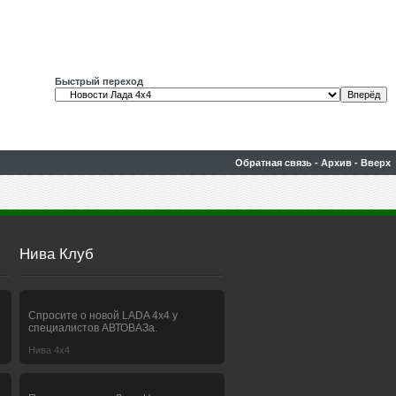
Быстрый переход
Обратная связь
-
Архив
-
Вверх
Нива Клуб
Спросите о новой LADA 4x4 у
специалистов АВТОВАЗа.
Нива 4х4