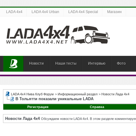
LADA 4x4
LADA 4x4 Urban
LADA 4x4 Special
Магазин
Новости
Наши тесты
Интервью
Фото
LADA 4x4 Нива Клуб Форум
>
Информационный раздел
>
Новости Лада 4х4
В Тольятти показали уникальные LADA
Регистрация
Справка
Новости Лада 4х4
Обсуждаем новости LADA 4x4. В этом разделе комментируе