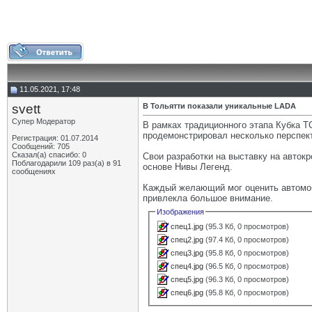
11.05.2021, 17:48
svett
В Тольятти показали уникальные LADA
Супер Модератор
В рамках традиционного этапа Кубка 
продемонстрировал несколько перспек
Регистрация: 01.07.2014
Сообщений: 705
Сказал(а) спасибо: 0
Свои разработки на выставку на авток
Поблагодарили 109 раз(а) в 91
основе Нивы Легенд.
сообщениях
Каждый желающий мог оценить автомоб
привлекла большое внимание.
Изображения
спец1.jpg
(95.3 Кб, 0 просмотров)
спец2.jpg
(97.4 Кб, 0 просмотров)
спец3.jpg
(95.8 Кб, 0 просмотров)
спец4.jpg
(96.5 Кб, 0 просмотров)
спец5.jpg
(96.3 Кб, 0 просмотров)
спец6.jpg
(95.8 Кб, 0 просмотров)