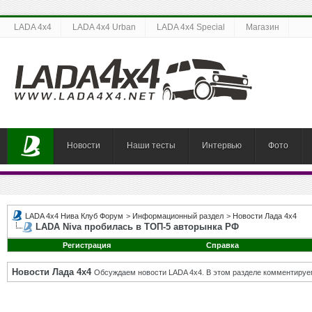
LADA 4x4
LADA 4x4 Urban
LADA 4x4 Special
Магазин
Новости
Наши тесты
Интервью
Фото
LADA 4x4 Нива Клуб Форум
>
Информационный раздел
>
Новости Лада 4х4
LADA Niva пробилась в ТОП-5 авторынка РФ
Регистрация
Справка
Новости Лада 4х4
Обсуждаем новости LADA 4x4. В этом разделе комментируе