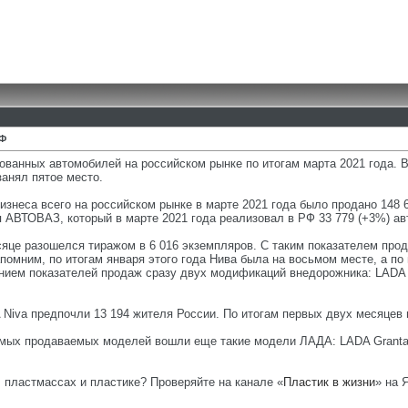
РФ
ованных автомобилей на российском рынке по итогам марта 2021 года. 
занял пятое место.
знеса всего на российском рынке в марте 2021 года было продано 148 6
 АВТОВАЗ, который в марте 2021 года реализовал в РФ 33 779 (+3%) авт
яце разошелся тиражом в 6 016 экземпляров. С таким показателем прод
помним, по итогам января этого года Нива была на восьмом месте, а по
нием показателей продаж сразу двух модификаций внедорожника: LADA 4х
A Niva предпочли 13 194 жителя России. По итогам первых двух месяцев
амых продаваемых моделей вошли еще такие модели ЛАДА: LADA Granta (12
, пластмассах и пластике? Проверяйте на канале «
Пластик в жизни
» на 