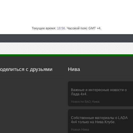
Текущее время:
18:56
. Часовой пояс GMT +4.
оделиться с друзьями
Нива
Важные и интересные новости о
Лада 4х4.
Новости ВАЗ Нива
Собственные материалы о LADA
4x4 только на Нива Клубе.
Новая Нива