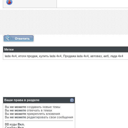
Метки
lada 4x4
,
итоги продаж
,
купить lada 4x4
,
Продажа lada 4x4
,
автоваз
,
аеб
,
лада 4х4
Ваши права в разделе
Вы
не можете
создавать новые темы
Вы
не можете
отвечать в темах
Вы
не можете
прикреплять вложения
Вы
не можете
редактировать свои сообщения
BB коды
Вкл.
Смайлы
Вкл.