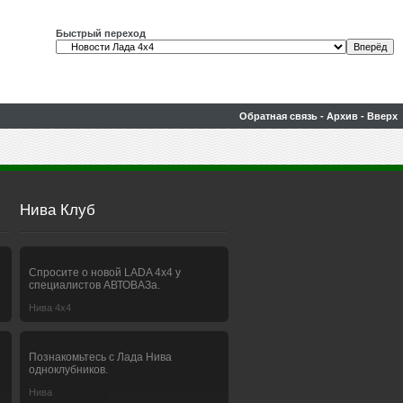
Быстрый переход
Обратная связь
-
Архив
-
Вверх
Нива Клуб
Спросите о новой LADA 4x4 у
специалистов АВТОВАЗа.
Нива 4х4
Познакомьтесь с Лада Нива
одноклубников.
Нива