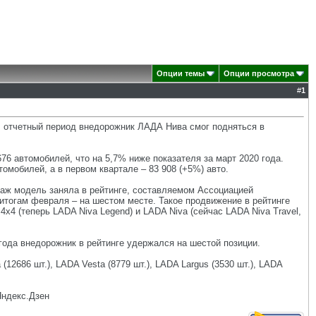
Опции темы
Опции просмотра
#
1
В отчетный период внедорожник ЛАДА Нива смог подняться в
76 автомобилей, что на 5,7% ниже показателя за март 2020 года.
омобилей, а в первом квартале – 83 908 (+5%) авто.
аж модель заняла в рейтинге, составляемом Ассоциацией
 итогам февраля – на шестом месте. Такое продвижение в рейтинге
4 (теперь LADA Niva Legend) и LADA Niva (сейчас LADA Niva Travel,
 года внедорожник в рейтинге удержался на шестой позиции.
686 шт.), LADA Vesta (8779 шт.), LADA Largus (3530 шт.), LADA
Яндекс.Дзен