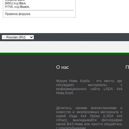
[IMG]
код
Вкл.
HTML код
Выкл.
Правила форума
О нас
П
Форум Нива Клуба - это место, где
обсуждают материалы с
информационного сайта LADA 4x4
Нива Клуб.
Делитесь своими впечатлениями о
новостях и эксклюзивных материала о
новой Лада 4х4 Урбан (LADA 4x4
Urban), выкладывайте фотографии
своей ВАЗ Нива или просто общайтесь
с одноклубниками.