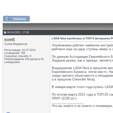
06.04.2021, 17:00
svett
LADA Niva пробилась в ТОП-5 авторынка 
Супер Модератор
Опубликован рейтинг наиболее востреб
рейтинге еще на одну ступень вверх и 
Регистрация: 01.07.2014
Сообщений: 705
Сказал(а) спасибо: 0
По данным Ассоциации Европейского Би
Поблагодарили 109 раз(а) в 91
Лидером рынка, как и прежде, является
сообщениях
Внедорожник LADA Niva в прошлом мес
Европейского Бизнеса, пятое место. На
среди прочего объясняется и объедине
а в прошлом Chevrolet Niva).
В январе-марте этого года купить LAD
По итогам марта 2021 года в ТОП-20 с
XRAY (2130 шт.).
__________________
Что вы знаете и не знаете о полимерах