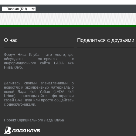
О нас
Поделиться с друзьями
Форум Нива Клуба - это место, где
обсуждают материалы с
информационного сайта LADA 4x4
Нива Клуб.
Делитесь своими впечатлениями о
новостях и эксклюзивных материала о
новой Лада 4х4 Урбан (LADA 4x4
Urban), выкладывайте фотографии
своей ВАЗ Нива или просто общайтесь
с одноклубниками.
Проект Официального Лада Клуба