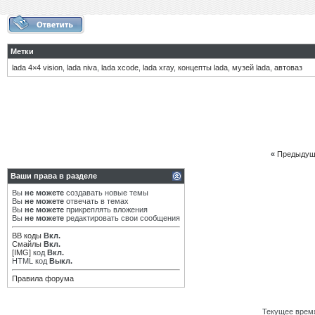
Метки
lada 4×4 vision
,
lada niva
,
lada xcode
,
lada xray
,
концепты lada
,
музей lada
,
автоваз
«
Предыдущ
Ваши права в разделе
Вы
не можете
создавать новые темы
Вы
не можете
отвечать в темах
Вы
не можете
прикреплять вложения
Вы
не можете
редактировать свои сообщения
BB коды
Вкл.
Смайлы
Вкл.
[IMG]
код
Вкл.
HTML код
Выкл.
Правила форума
Текущее врем