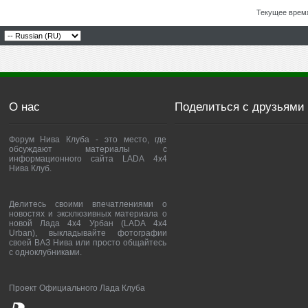
Текущее врем
О нас
Поделиться с друзьями
Форум Нива Клуба - это место, где
обсуждают материалы с
информационного сайта LADA 4x4
Нива Клуб.
Делитесь своими впечатлениями о
новостях и эксклюзивных материала о
новой Лада 4х4 Урбан (LADA 4x4
Urban), выкладывайте фотографии
своей ВАЗ Нива или просто общайтесь
с одноклубниками.
Проект Официального Лада Клуба