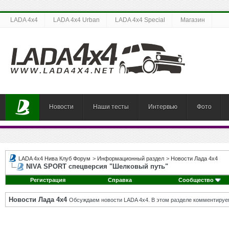
LADA 4x4
LADA 4x4 Urban
LADA 4x4 Special
Магазин
Новости
Наши тесты
Интервью
Фото
LADA 4x4 Нива Клуб Форум
>
Информационный раздел
>
Новости Лада 4х4
NIVA SPORT спецверсия "Шелковый путь"
Регистрация
Справка
Сообщество
Новости Лада 4х4
Обсуждаем новости LADA 4x4. В этом разделе комментируе