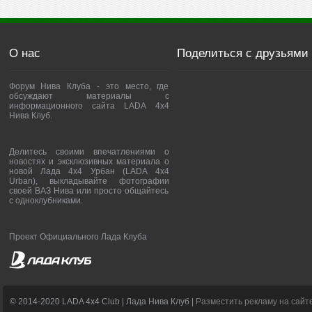
О нас
Поделиться с друзьями
Форум Нива Клуба - это место, где
обсуждают материалы с
информационного сайта LADA 4x4
Нива Клуб.
Делитесь своими впечатлениями о
новостях и эксклюзивных материала о
новой Лада 4х4 Урбан (LADA 4x4
Urban), выкладывайте фотографии
своей ВАЗ Нива или просто общайтесь
с одноклубниками.
Проект Официального Лада Клуба
© 2014-2020 LADA 4x4 Club | Лада Нива Клуб |
Разместить рекламу на сайт