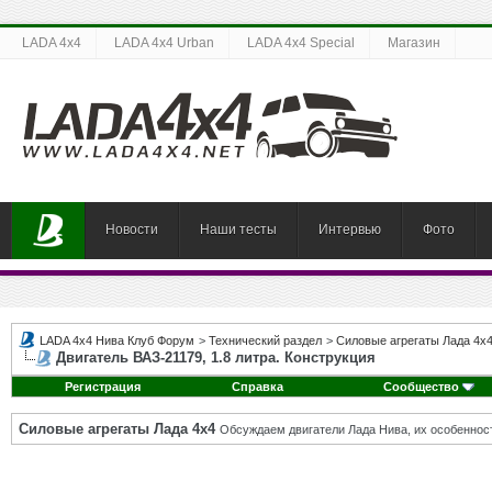
LADA 4x4
LADA 4x4 Urban
LADA 4x4 Special
Магазин
Новости
Наши тесты
Интервью
Фото
LADA 4x4 Нива Клуб Форум
>
Технический раздел
>
Силовые агрегаты Лада 4х
Двигатель ВАЗ-21179, 1.8 литра. Конструкция
Регистрация
Справка
Сообщество
Силовые агрегаты Лада 4х4
Обсуждаем двигатели Лада Нива, их особенност