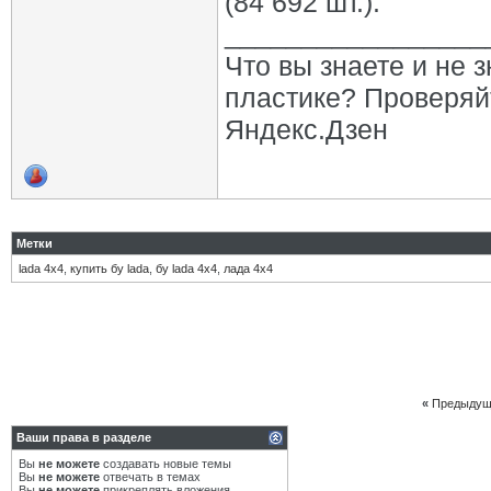
(84 692 шт.).
_________________
Что вы знаете и не 
пластике? Проверяй
Яндекс.Дзен
Метки
lada 4х4
,
купить бу lada
,
бу lada 4х4
,
лада 4х4
«
Предыдущ
Ваши права в разделе
Вы
не можете
создавать новые темы
Вы
не можете
отвечать в темах
Вы
не можете
прикреплять вложения