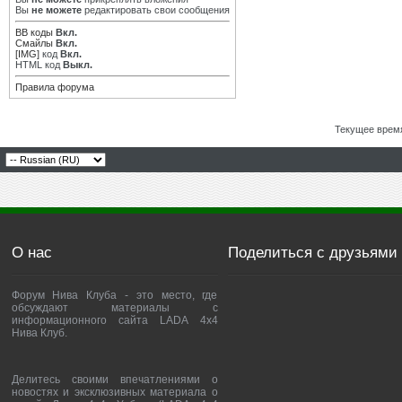
Вы
не можете
редактировать свои сообщения
BB коды
Вкл.
Смайлы
Вкл.
[IMG]
код
Вкл.
HTML код
Выкл.
Правила форума
Текущее врем
О нас
Поделиться с друзьями
Форум Нива Клуба - это место, где
обсуждают материалы с
информационного сайта LADA 4x4
Нива Клуб.
Делитесь своими впечатлениями о
новостях и эксклюзивных материала о