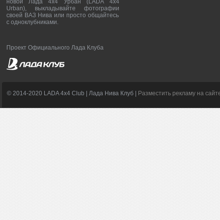
новой Лада 4х4 Урбан (LADA 4x4
Urban), выкладывайте фотографии
своей ВАЗ Нива или просто общайтесь
с одноклубниками.
Проект Официального Лада Клуба
© 2014-2020 LADA 4x4 Club | Лада Нива Клуб |
Разместить рекламу на сайт