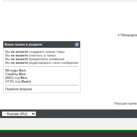
«
Предыдущ
Ваши права в разделе
Вы
не можете
создавать новые темы
Вы
не можете
отвечать в темах
Вы
не можете
прикреплять вложения
Вы
не можете
редактировать свои сообщения
BB коды
Вкл.
Смайлы
Вкл.
[IMG]
код
Вкл.
HTML код
Выкл.
Правила форума
Текущее врем