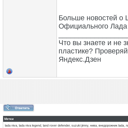
Больше новостей о 
Официального Лада
_________________
Что вы знаете и не 
пластике? Проверяй
Яндекс.Дзен
Метки
lada niva
,
lada niva legend
,
land rover defender
,
suzuki jimny
,
нива
,
внедорожник lada
,
л