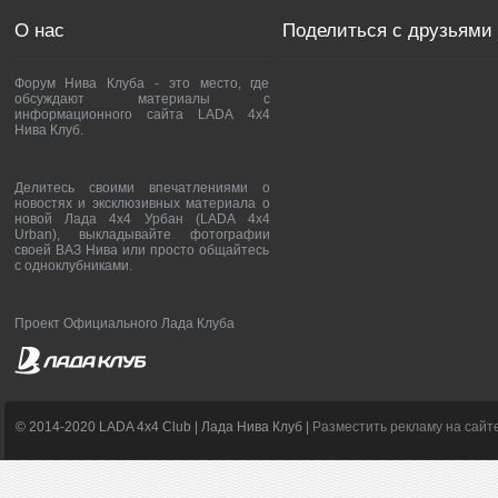
О нас
Поделиться с друзьями
Форум Нива Клуба - это место, где
обсуждают материалы с
информационного сайта LADA 4x4
Нива Клуб.
Делитесь своими впечатлениями о
новостях и эксклюзивных материала о
новой Лада 4х4 Урбан (LADA 4x4
Urban), выкладывайте фотографии
своей ВАЗ Нива или просто общайтесь
с одноклубниками.
Проект Официального Лада Клуба
© 2014-2020 LADA 4x4 Club | Лада Нива Клуб |
Разместить рекламу на сайт