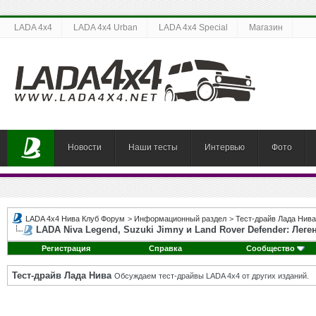
LADA 4x4
LADA 4x4 Urban
LADA 4x4 Special
Магазин
Новости
Наши тесты
Интервью
Фото
LADA 4x4 Нива Клуб Форум
>
Информационный раздел
>
Тест-драйв Лада Нива
LADA Niva Legend, Suzuki Jimny и Land Rover Defender: Ле
Регистрация
Справка
Сообщество
Тест-драйв Лада Нива
Обсуждаем тест-драйвы LADA 4x4 от других изданий.