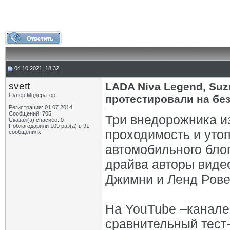
04.10.2021, 18:32
svett
LADA Niva Legend, Suz
Супер Модератор
протестировали на бе
Регистрация: 01.07.2014
Сообщений: 705
Три внедорожника из
Сказал(а) спасибо: 0
Поблагодарили 109 раз(а) в 91
проходимость и уто
сообщениях
автомобильного блог
драйва авторы виде
Джимни и Ленд Ров
На YouTube –канал
сравнительный тест-