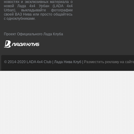
новостях и эксклюзивных материала о
новой Лада 4х4 Урбан (LADA 4x4
Urban), выкладывайте фотографии
своей ВАЗ Нива или просто общайтесь
с одноклубниками.
Проект Официального Лада Клуба
© 2014-2020 LADA 4x4 Club | Лада Нива Клуб |
Разместить рекламу на сайт