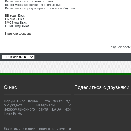
Вы
не можете
отвечать в темах
Вы
не можете
прикреплять вложения
Вы
не можете
редактировать свои сообщения
BB коды
Вкл.
Смайлы
Вкл.
[IMG]
код
Вкл.
HTML код
Выкл.
Правила форума
Текущее врем
О нас
Поделиться с друзьями
Форум Нива Клуба - это место, где
обсуждают материалы с
информационного сайта LADA 4x4
Нива Клуб.
Делитесь своими впечатлениями о