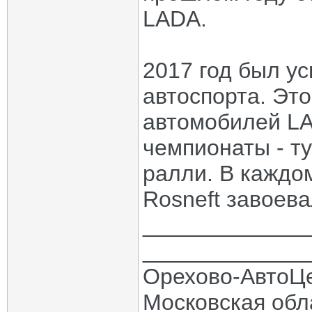
LADA.
2017 год был у
автоспорта. Эт
автомобилей LA
чемпионаты - ту
ралли. В каждо
Rosneft завоев
_____________
_____________
Орехово-АвтоЦ
Московская обла