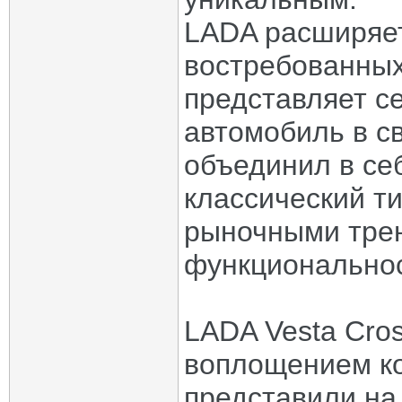
LADA расширяет
востребованных
представляет с
автомобиль в с
объединил в се
классический т
рыночными тре
функциональнос
LADA Vesta Cro
воплощением ко
представили н