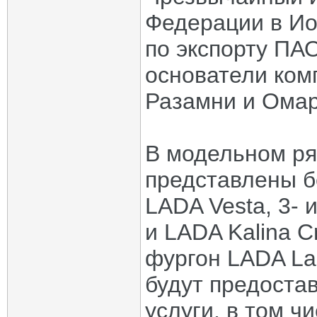
Федерации в Ио
по экспорту ПАО
основатели ко
Разамни и Ома
В модельном ря
представлены б
LADA Vesta, 3- 
и LADA Kalina C
фургон LADA La
будут предоста
услуги, в том ч