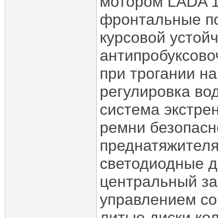
мотором LADA 1,
фронтальные по
курсовой устой
антипробуксово
при трогании н
регулировка вод
система экстр
ремни безопасн
преднатяжителя
светодиодные д
центральный за
управлением со
литые диски кол