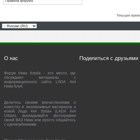
Правила форума
Текущее врем
О нас
Поделиться с друзьями
Форум Нива Клуба - это место, где
обсуждают материалы с
информационного сайта LADA 4x4
Нива Клуб.
Делитесь своими впечатлениями о
новостях и эксклюзивных материала о
новой Лада 4х4 Урбан (LADA 4x4
Urban), выкладывайте фотографии
своей ВАЗ Нива или просто общайтесь
с одноклубниками.