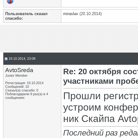
Пользователь сказал
miraslav
(20.10.2014)
cпасибо:
19.10.2014, 23:08
AvtoSreda
Re: 20 октября со
Junior Member
участниками проб
Регистрация: 19.10.2014
Сообщений: 10
Сказал(а) спасибо: 0
Прошли регистр
Поблагодарили 9 раз(а) в 4
сообщениях
устроим конфер
ник Скайпа Avt
Последний раз реда