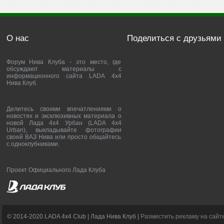
О нас
Поделиться с друзьями
Форум Нива Клуба - это место, где
обсуждают материалы с
информационного сайта LADA 4x4
Нива Клуб.
Делитесь своими впечатлениями о
новостях и эксклюзивных материала о
новой Лада 4х4 Урбан (LADA 4x4
Urban), выкладывайте фотографии
своей ВАЗ Нива или просто общайтесь
с одноклубниками.
Проект Официального Лада Клуба
© 2014-2020 LADA 4x4 Club | Лада Нива Клуб |
Разместить рекламу на сайт