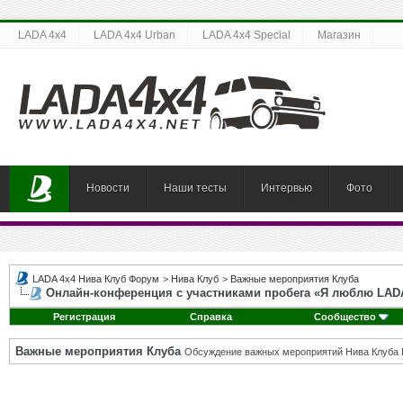
LADA 4x4
LADA 4x4 Urban
LADA 4x4 Special
Магазин
Новости
Наши тесты
Интервью
Фото
LADA 4x4 Нива Клуб Форум
>
Нива Клуб
>
Важные мероприятия Клуба
Онлайн-конференция с участниками пробега «Я люблю LAD
Регистрация
Справка
Сообщество
Важные мероприятия Клуба
Обсуждение важных мероприятий Нива Клуба 