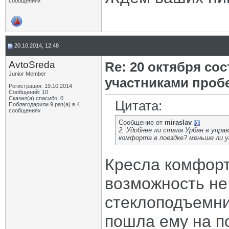
сообщениях
20.10.2014, 12:48
AvtoSreda
Re: 20 октября со
Junior Member
участниками проб
Регистрация: 19.10.2014
Сообщений: 10
Сказал(а) спасибо: 0
Цитата:
Поблагодарили 9 раз(а) в 4
сообщениях
Сообщение от
miraslav
2. Удобнее ли стала Урбан в упра
комфорта в поездке? меньше ли 
Кресла комфорт
возможность не
стеклоподъемник
пошла ему на по