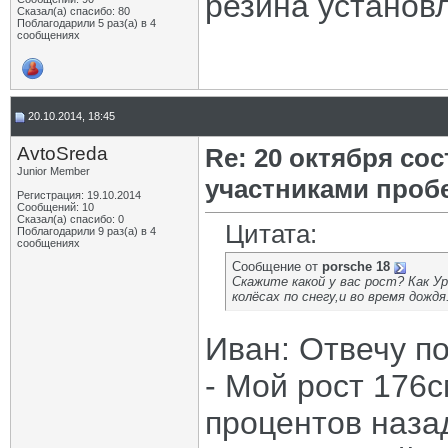
резина установ
Сказал(а) спасибо: 80
Поблагодарили 5 раз(а) в 4
сообщениях
20.10.2014, 18:45
AvtoSreda
Re: 20 октября со
Junior Member
участниками проб
Регистрация: 19.10.2014
Сообщений: 10
Сказал(а) спасибо: 0
Цитата:
Поблагодарили 9 раз(а) в 4
сообщениях
Сообщение от
porsche 18
Скажите какой у вас рост? Как У
колёсах по снегу,и во время дожд
Иван: Отвечу по
- Мой рост 176с
процентов наза