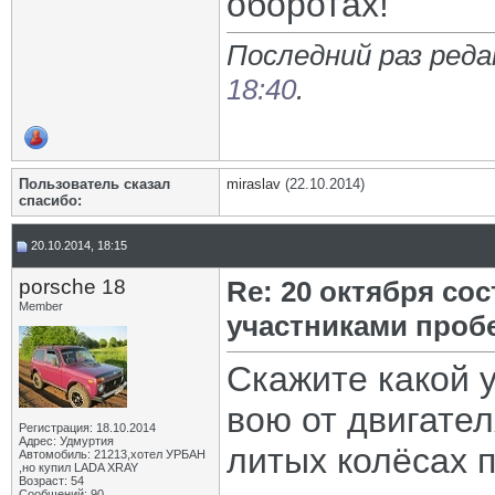
оборотах!
Последний раз реда
18:40
.
Пользователь сказал
miraslav
(22.10.2014)
cпасибо:
20.10.2014, 18:15
porsche 18
Re: 20 октября со
Member
участниками проб
Скажите какой у
вою от двигател
Регистрация: 18.10.2014
Адрес: Удмуртия
литых колёсах п
Автомобиль: 21213,хотел УРБАН
,но купил LADA XRAY
Возраст: 54
Сообщений: 90