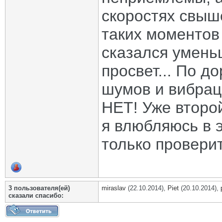
скоростях свыше
таких моментов
сказался умен
просвет... По д
шумов и вибрац
НЕТ! Уже второ
я влюбляюсь в э
только провери
3 пользователя(ей)
miraslav
(22.10.2014),
Piet
(20.10.2014),
сказали cпасибо: