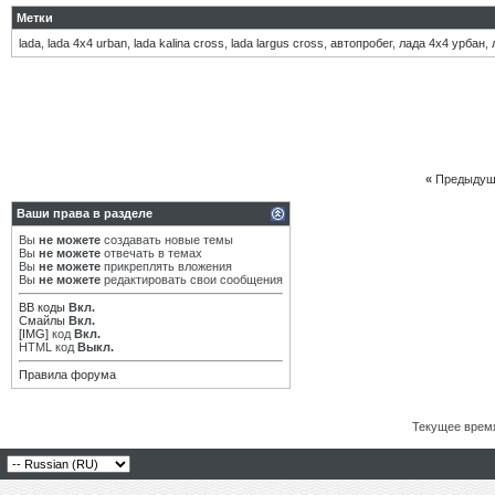
Метки
lada
,
lada 4x4 urban
,
lada kalina cross
,
lada largus cross
,
автопробег
,
лада 4х4 урбан
,
«
Предыдущ
Ваши права в разделе
Вы
не можете
создавать новые темы
Вы
не можете
отвечать в темах
Вы
не можете
прикреплять вложения
Вы
не можете
редактировать свои сообщения
BB коды
Вкл.
Смайлы
Вкл.
[IMG]
код
Вкл.
HTML код
Выкл.
Правила форума
Текущее врем