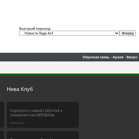
Быстрый переход
Обратная связь
-
Архив
-
Вверх
Нива Клуб
Спросите о новой LADA 4x4 у
специалистов АВТОВАЗа.
Нива 4х4