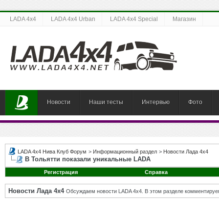
LADA 4x4
LADA 4x4 Urban
LADA 4x4 Special
Магазин
Новости
Наши тесты
Интервью
Фото
LADA 4x4 Нива Клуб Форум
>
Информационный раздел
>
Новости Лада 4х4
В Тольятти показали уникальные LADA
Регистрация
Справка
Новости Лада 4х4
Обсуждаем новости LADA 4x4. В этом разделе комментируе