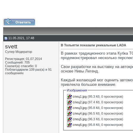
11.05.2021, 17:48
svett
В Тольятти показали уникальные LADA
Супер Модератор
В рамках традиционного этапа Кубка 
продемонстрировал несколько перспек
Регистрация: 01.07.2014
Сообщений: 705
Сказал(а) спасибо: 0
Свои разработки на выставку на авток
Поблагодарили 109 раз(а) в 91
основе Нивы Легенд.
сообщениях
Каждый желающий мог оценить автомоб
привлекла большое внимание.
Изображения
спец1.jpg
(95.3 Кб, 0 просмотров)
спец2.jpg
(97.4 Кб, 0 просмотров)
спец3.jpg
(95.8 Кб, 0 просмотров)
спец4.jpg
(96.5 Кб, 0 просмотров)
спец5.jpg
(96.3 Кб, 0 просмотров)
спец6.jpg
(95.8 Кб, 0 просмотров)