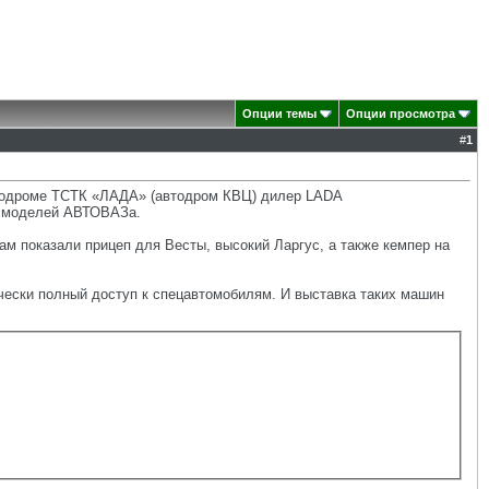
Опции темы
Опции просмотра
#
1
втодроме ТСТК «ЛАДА» (автодром КВЦ) дилер LADA
х моделей АВТОВАЗа.
м показали прицеп для Весты, высокий Ларгус, а также кемпер на
чески полный доступ к спецавтомобилям. И выставка таких машин