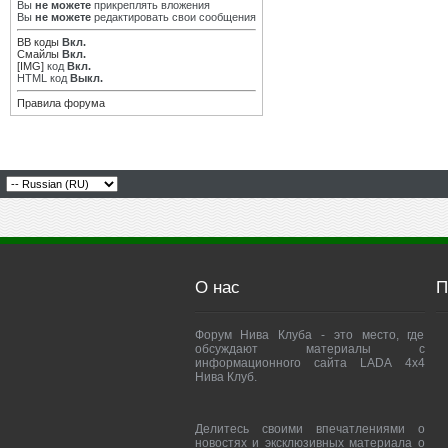
Вы
не можете
прикреплять вложения
Вы
не можете
редактировать свои сообщения
BB коды
Вкл.
Смайлы
Вкл.
[IMG]
код
Вкл.
HTML код
Выкл.
Правила форума
О нас
П
Форум Нива Клуба - это место, где
обсуждают материалы с
информационного сайта LADA 4x4
Нива Клуб.
Делитесь своими впечатлениями о
новостях и эксклюзивных материала о