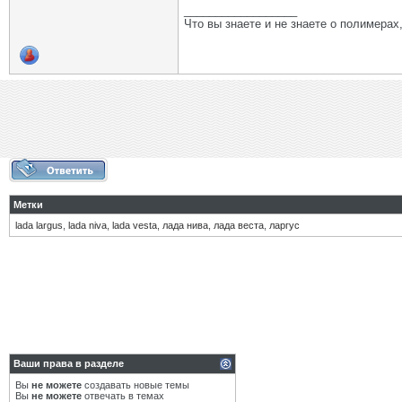
__________________
Что вы знаете и не знаете о полимерах
Метки
lada largus
,
lada niva
,
lada vesta
,
лада нива
,
лада веста
,
ларгус
Ваши права в разделе
Вы
не можете
создавать новые темы
Вы
не можете
отвечать в темах