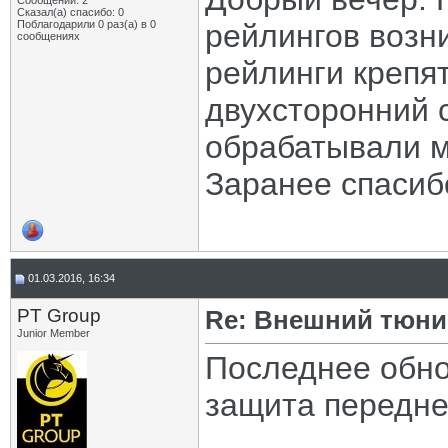
Сообщений: 2
Сказал(а) спасибо: 0
Поблагодарили 0 раз(а) в 0
рейлингов возн
сообщениях
рейлинги крепят
двухсторонний с
обрабатывали м
Заранее спасиб
01.03.2016, 16:34
PT Group
Re: Внешний тюнин
Junior Member
Последнее обно
защита передне