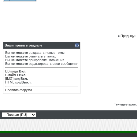
«
Предыдущ
Ваши права в разделе
Вы
не можете
создавать новые темы
Вы
не можете
отвечать в темах
Вы
не можете
прикреплять вложения
Вы
не можете
редактировать свои сообщения
BB коды
Вкл.
Смайлы
Вкл.
[IMG]
код
Вкл.
HTML код
Выкл.
Правила форума
Текущее врем