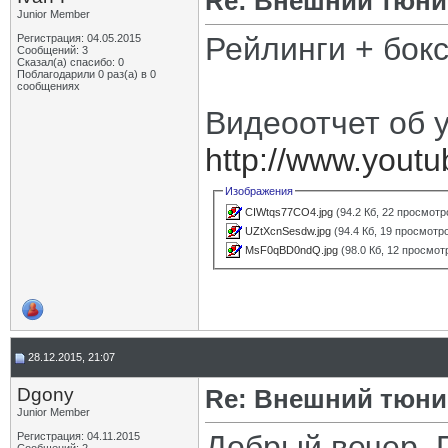
Re: Внешний тюнин
Junior Member
Рейлинги + бокс
Регистрация: 04.05.2015
Сообщений: 3
Сказал(а) спасибо: 0
Поблагодарили 0 раз(а) в 0
сообщениях
Видеоотчет об 
http://www.yout
Изображения
CIWtqs77CO4.jpg
(94.2 Кб, 22 просмотр
UZtXcnSesdw.jpg
(94.4 Кб, 19 просмотр
MsF0qBD0ndQ.jpg
(98.0 Кб, 12 просмот
28.12.2015, 21:07
Dgony
Re: Внешний тюнин
Junior Member
Добрый вечер. 
Регистрация: 04.11.2015