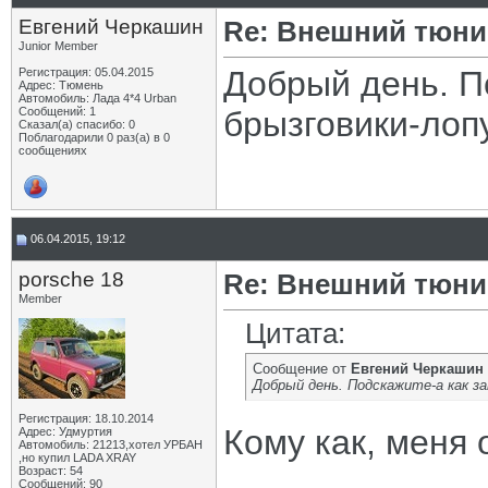
Евгений Черкашин
Re: Внешний тюнин
Junior Member
Добрый день. П
Регистрация: 05.04.2015
Адрес: Тюмень
Автомобиль: Лада 4*4 Urban
Сообщений: 1
брызговики-лоп
Сказал(а) спасибо: 0
Поблагодарили 0 раз(а) в 0
сообщениях
06.04.2015, 19:12
porsche 18
Re: Внешний тюнин
Member
Цитата:
Сообщение от
Евгений Черкашин
Добрый день. Подскажите-а как з
Регистрация: 18.10.2014
Кому как, меня 
Адрес: Удмуртия
Автомобиль: 21213,хотел УРБАН
,но купил LADA XRAY
Возраст: 54
Сообщений: 90