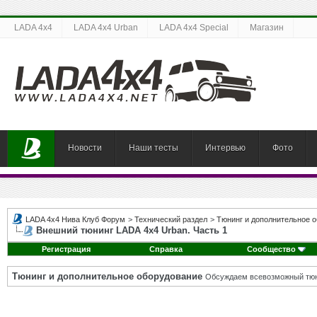
LADA 4x4
LADA 4x4 Urban
LADA 4x4 Special
Магазин
Новости
Наши тесты
Интервью
Фото
LADA 4x4 Нива Клуб Форум
>
Технический раздел
>
Тюнинг и дополнительное 
Внешний тюнинг LADA 4x4 Urban. Часть 1
Регистрация
Справка
Сообщество
Тюнинг и дополнительное оборудование
Обсуждаем всевозможный тюни