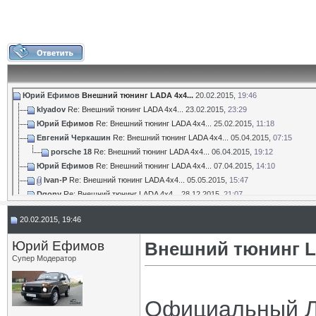
Юрий Ефимов
Внешний тюнинг LADA 4x4...
20.02.2015,
19:46
klyadov
Re: Внешний тюнинг LADA 4x4...
23.02.2015,
23:29
Юрий Ефимов
Re: Внешний тюнинг LADA 4x4...
25.02.2015,
11:18
Евгений Черкашин
Re: Внешний тюнинг LADA 4x4...
05.04.2015,
07:15
porsche 18
Re: Внешний тюнинг LADA 4x4...
06.04.2015,
19:12
Юрий Ефимов
Re: Внешний тюнинг LADA 4x4...
07.04.2015,
14:10
Ivan-P
Re: Внешний тюнинг LADA 4x4...
05.05.2015,
15:47
Dgony
Re: Внешний тюнинг LADA 4x4...
28.12.2015,
21:07
PT Group
Re: Внешний тюнинг LADA 4x4...
01.03.2016,
16:34
20.02.2015, 19:46
PT Group
Re: Внешний тюнинг LADA 4x4...
16.06.2016,
10:24
Ларин Игорь
Re: Внешний тюнинг LADA 4x4...
04.08.2017,
11:37
Юрий Ефимов
Внешний тюнинг LA
Федулов
Re: Внешний тюнинг LADA 4x4...
21.01.2022,
10:46
Супер Модератор
Официальный Л