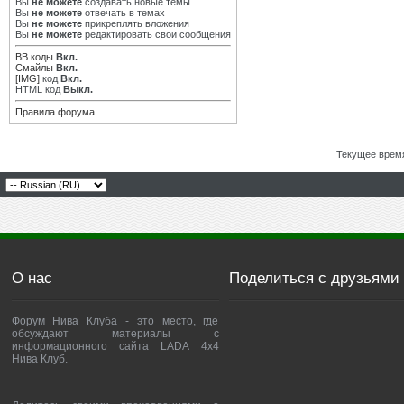
Вы
не можете
создавать новые темы
Вы
не можете
отвечать в темах
Вы
не можете
прикреплять вложения
Вы
не можете
редактировать свои сообщения
BB коды
Вкл.
Смайлы
Вкл.
[IMG]
код
Вкл.
HTML код
Выкл.
Правила форума
Текущее врем
О нас
Поделиться с друзьями
Форум Нива Клуба - это место, где
обсуждают материалы с
информационного сайта LADA 4x4
Нива Клуб.