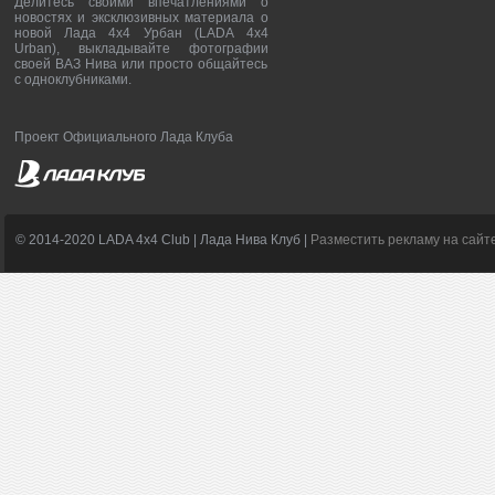
Делитесь своими впечатлениями о
новостях и эксклюзивных материала о
новой Лада 4х4 Урбан (LADA 4x4
Urban), выкладывайте фотографии
своей ВАЗ Нива или просто общайтесь
с одноклубниками.
Проект Официального Лада Клуба
© 2014-2020 LADA 4x4 Club | Лада Нива Клуб |
Разместить рекламу на сайт