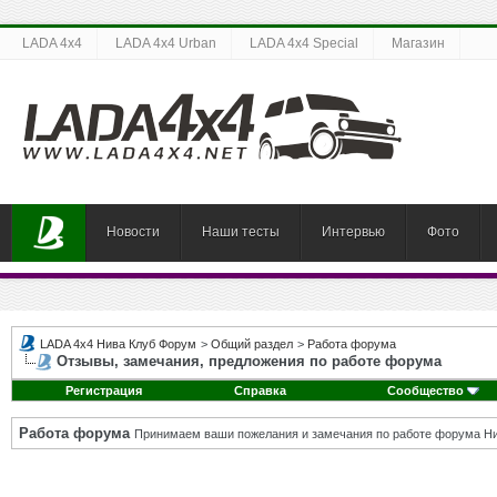
LADA 4x4
LADA 4x4 Urban
LADA 4x4 Special
Магазин
Новости
Наши тесты
Интервью
Фото
LADA 4x4 Нива Клуб Форум
>
Общий раздел
>
Работа форума
Отзывы, замечания, предложения по работе форума
Регистрация
Справка
Сообщество
Работа форума
Принимаем ваши пожелания и замечания по работе форума Ни