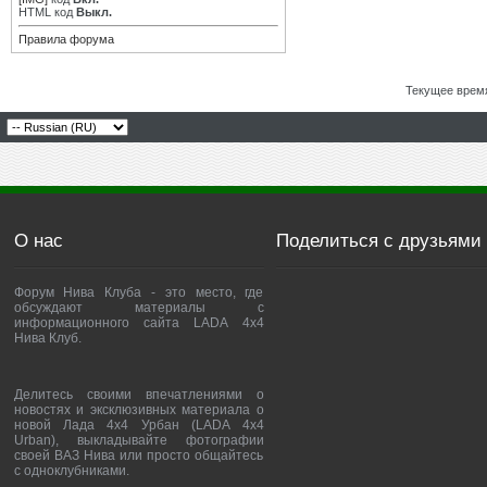
HTML код
Выкл.
Правила форума
Текущее врем
О нас
Поделиться с друзьями
Форум Нива Клуба - это место, где
обсуждают материалы с
информационного сайта LADA 4x4
Нива Клуб.
Делитесь своими впечатлениями о
новостях и эксклюзивных материала о
новой Лада 4х4 Урбан (LADA 4x4
Urban), выкладывайте фотографии
своей ВАЗ Нива или просто общайтесь
с одноклубниками.