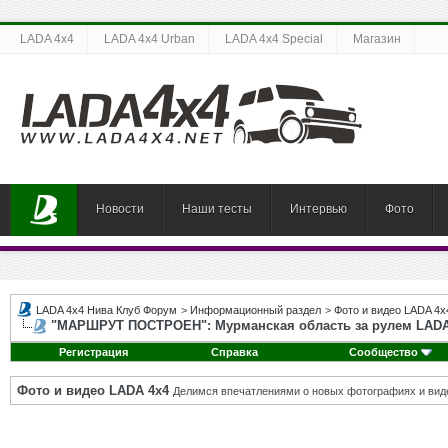
LADA 4x4
LADA 4x4 Urban
LADA 4x4 Special
Магазин
Новости
Наши тесты
Интервью
Фото
LADA 4x4 Нива Клуб Форум
>
Информационный раздел
>
Фото и видео LADA 4x
"МАРШРУТ ПОСТРОЕН": Мурманская область за рулем LADA
Регистрация
Справка
Сообщество
Фото и видео LADA 4x4
Делимся впечатлениями о новых фотографиях и виде