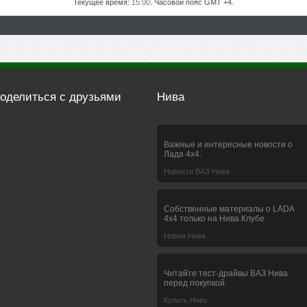
Текущее время:
15:00
. Часовой пояс GMT +4.
оделиться с друзьями
Нива
Важные и интересные новости о
Лада 4х4.
Новости ВАЗ Нива
Собственные материалы о LADA
4x4 только на Нива Клубе.
Новая Нива
Читайте тест-драйвы ВАЗ Нива
перед покупкой.
Купить Ниву