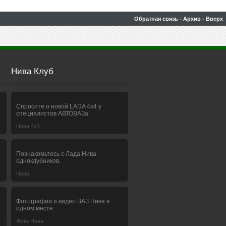
Обратная связь
-
Архив
-
Вверх
Нива Клуб
Спросите о новой LADA 4x4 у
специалистов АВТОВАЗа.
Нива 4х4
Познакомьтесь с Лада Нива
одноклубников.
Нива
Фотографии и видео ВАЗ Нива в
одном месте.
Фото Нива