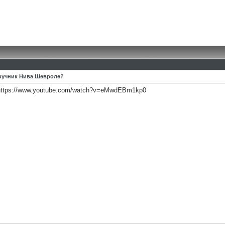
 ручник Нива Шевроле?
https://www.youtube.com/watch?v=eMwdEBm1kp0