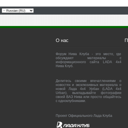
О нас
П
Форум Нива Клуба - это место, где
обсуждают материалы с
информационного сайта LADA 4x4
Нива Клуб.
Делитесь своими впечатлениями о
новостях и эксклюзивных материала о
новой Лада 4х4 Урбан (LADA 4x4
Urban), выкладывайте фотографии
своей ВАЗ Нива или просто общайтесь
с одноклубниками.
Проект Официального Лада Клуба