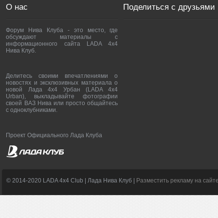
О нас
Поделиться с друзьями
Форум Нива Клуба - это место, где
обсуждают материалы с
информационного сайта LADA 4x4
Нива Клуб.
Делитесь своими впечатлениями о
новостях и эксклюзивных материала о
новой Лада 4х4 Урбан (LADA 4x4
Urban), выкладывайте фотографии
своей ВАЗ Нива или просто общайтесь
с одноклубниками.
Проект Официального Лада Клуба
© 2014-2020 LADA 4x4 Club | Лада Нива Клуб |
Разместить рекламу на сайт