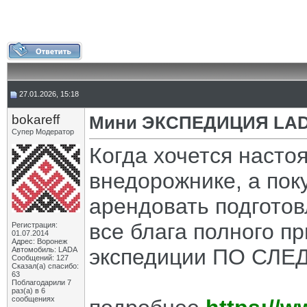
27.01.2026, 15:18
bokareff
Мини ЭКСПЕДИЦИЯ LADA
Супер Модератор
Когда хочется наст
внедорожнике, а пок
арендовать подготов
все блага полного п
Регистрация:
01.07.2014
Адрес: Воронеж
экспедиции ПО СЛЕД
Автомобиль: LADA
Сообщений: 127
Сказал(а) спасибо:
63
Поблагодарили 7
раз(а) в 6
сообщениях