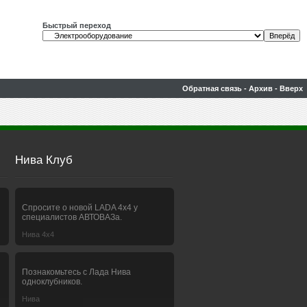
Быстрый переход
Обратная связь
-
Архив
-
Вверх
Нива Клуб
Спросите о новой LADA 4x4 у
специалистов АВТОВАЗа.
Нива 4х4
Познакомьтесь с Лада Нива
одноклубников.
Нива