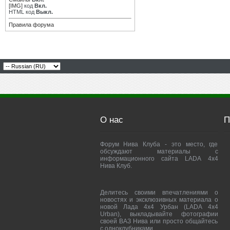
[IMG]
код
Вкл.
HTML код
Выкл.
Правила форума
О нас
П
Форум Нива Клуба - это место, где
обсуждают материалы с
информационного сайта LADA 4x4
Нива Клуб.
Делитесь своими впечатлениями о
новостях и эксклюзивных материала о
новой Лада 4х4 Урбан (LADA 4x4
Urban), выкладывайте фотографии
своей ВАЗ Нива или просто общайтесь
с одноклубниками.