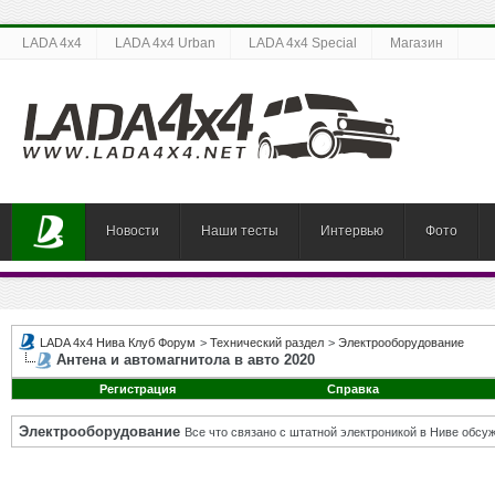
LADA 4x4
LADA 4x4 Urban
LADA 4x4 Special
Магазин
Новости
Наши тесты
Интервью
Фото
LADA 4x4 Нива Клуб Форум
>
Технический раздел
>
Электрооборудование
Антена и автомагнитола в авто 2020
Регистрация
Справка
Электрооборудование
Все что связано с штатной электроникой в Ниве обсуж