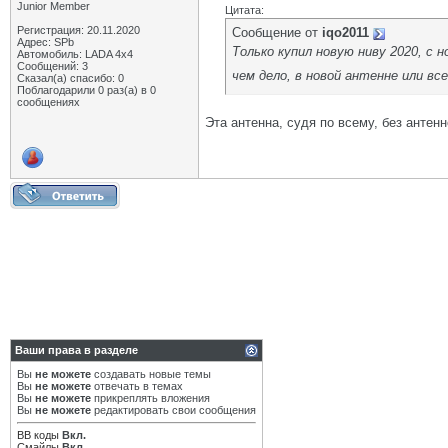
Junior Member
Цитата:
Регистрация: 20.11.2020
Сообщение от
iqo2011
Адрес: SPb
Только купил новую ниву 2020, с
Автомобиль: LADA 4x4
Сообщений: 3
чем дело, в новой антенне или в
Сказал(а) спасибо: 0
Поблагодарили 0 раз(а) в 0
сообщениях
Эта антенна, судя по всему, без антен
Ваши права в разделе
Вы
не можете
создавать новые темы
Вы
не можете
отвечать в темах
Вы
не можете
прикреплять вложения
Вы
не можете
редактировать свои сообщения
BB коды
Вкл.
Смайлы
Вкл.