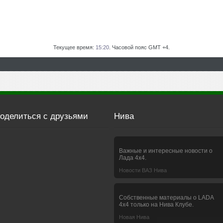
Текущее время:
15:20
. Часовой пояс GMT +4.
оделиться с друзьями
Нива
Важные и интересные новости о
Лада 4х4.
Новости ВАЗ Нива
Собственные материалы о LADA
4x4 только на Нива Клубе.
Новая Нива