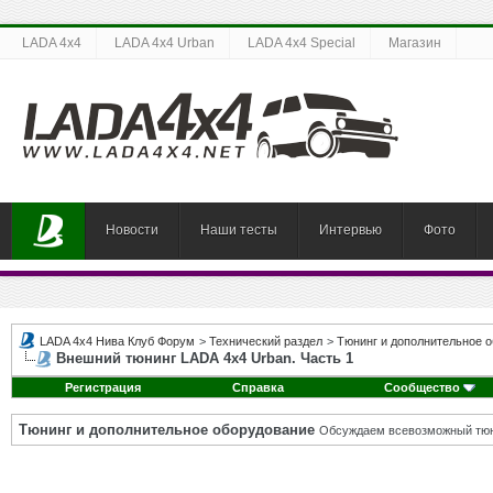
LADA 4x4
LADA 4x4 Urban
LADA 4x4 Special
Магазин
Новости
Наши тесты
Интервью
Фото
LADA 4x4 Нива Клуб Форум
>
Технический раздел
>
Тюнинг и дополнительное 
Внешний тюнинг LADA 4x4 Urban. Часть 1
Регистрация
Справка
Сообщество
Тюнинг и дополнительное оборудование
Обсуждаем всевозможный тюни