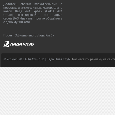
Делитесь своими впечатлениями о
новостях и эксклюзивных материала о
новой Лада 4х4 Урбан (LADA 4x4
Urban), выкладывайте фотографии
своей ВАЗ Нива или просто общайтесь
с одноклубниками.
Проект Официального Лада Клуба
© 2014-2020 LADA 4x4 Club | Лада Нива Клуб |
Разместить рекламу на сайт