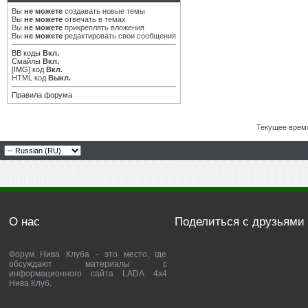
Вы
не можете
создавать новые темы
Вы
не можете
отвечать в темах
Вы
не можете
прикреплять вложения
Вы
не можете
редактировать свои сообщения
BB коды
Вкл.
Смайлы
Вкл.
[IMG]
код
Вкл.
HTML код
Выкл.
Правила форума
Текущее врем
О нас
Поделиться с друзьями
Форум Нива Клуба - это место, где
обсуждают материалы с
информационного сайта LADA 4x4
Нива Клуб.