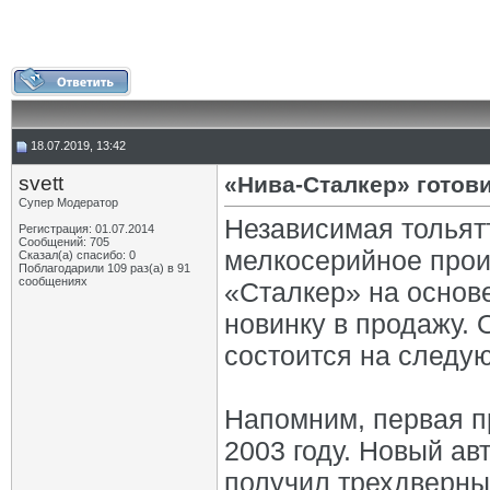
18.07.2019, 13:42
svett
«Нива-Сталкер» готов
Супер Модератор
Независимая тольят
Регистрация: 01.07.2014
Сообщений: 705
мелкосерийное прои
Сказал(а) спасибо: 0
Поблагодарили 109 раз(а) в 91
сообщениях
«Сталкер» на основе
новинку в продажу.
состоится на следу
Напомним, первая п
2003 году. Новый ав
получил трехдверны