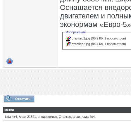
Оснащается внедоро
двигателем и полным
эконормам «Евро-5»
Изображения
сталкер1.jpg
(96.9 Кб, 1 просмотров)
сталкер2.jpg
(94.4 Кб, 1 просмотров)
Метки
lada 4х4
,
Апал-21541
,
внедорожник
,
Сталкер
,
апал
,
лада 4х4