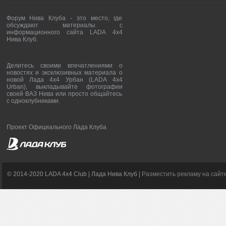
Форум Нива Клуба - это место, где
обсуждают материалы с
информационного сайта LADA 4x4
Нива Клуб.
Делитесь своими впечатлениями о
новостях и эксклюзивных материала о
новой Лада 4х4 Урбан (LADA 4x4
Urban), выкладывайте фотографии
своей ВАЗ Нива или просто общайтесь
с одноклубниками.
Проект Официального Лада Клуба
© 2014-2020 LADA 4x4 Club | Лада Нива Клуб |
Разместить рекламу на сайт