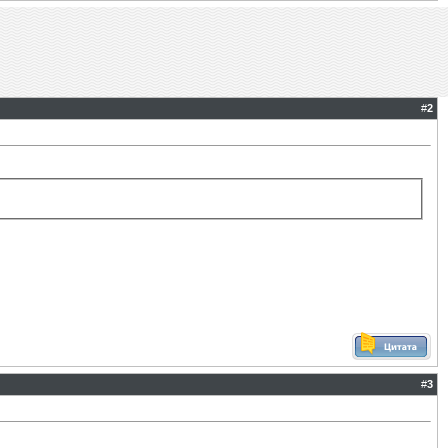
#
2
#
3