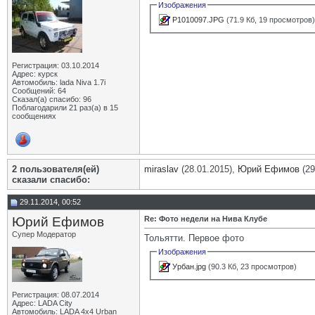
Изображения
P1010097.JPG
(71.9 Кб, 19 просмотров
Регистрация: 03.10.2014
Адрес: курск
Автомобиль: lada Niva 1.7i
Сообщений: 64
Сказал(а) спасибо: 96
Поблагодарили 21 раз(а) в 15
сообщениях
2 пользователя(ей)
miraslav
(28.01.2015),
Юрий Ефимов
(29
сказали cпасибо:
29.11.2014, 00:52
Юрий Ефимов
Re: Фото недели на Нива Клубе
Супер Модератор
Тольятти. Первое фото
Изображения
Урбан.jpg
(90.3 Кб, 23 просмотров)
Регистрация: 08.07.2014
Адрес: LADA City
Автомобиль: LADA 4x4 Urban