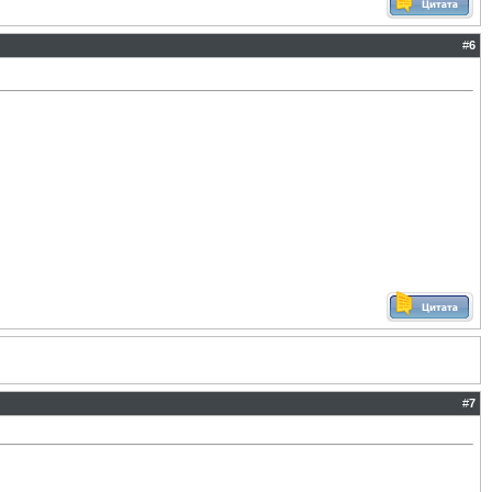
#
6
#
7