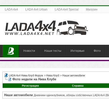
LADA 4x4
LADA 4x4 Urban
LADA 4x4 Special
Магазин
Новости
Наши тесты
Интервью
Фото
LADA 4x4 Нива Клуб Форум
>
Нива Клуб
>
Наши автомобили
Фото недели на Нива Клубе
Регистрация
Справка
Наши автомобили
Дневники одноклубников, обзоры собственных LADA 4x4 (В