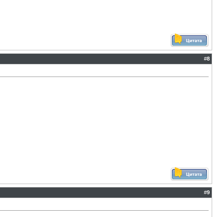
#
8
#
9