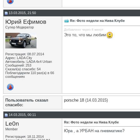
13.03.2015, 21:50
Юрий Ефимов
Re: Фото недели на Нива Клубе
Супер Модератор
Добавлено через 8 минут
Это то, что мы любим
Регистрация: 08.07.2014
Адрес: LADA City
Автомобиль: LADA 4x4 Urban
Сообщений: 253
Сказал(а) спасибо: 54
Поблагодарили 110 раз(а) в 66
сообщениях
Пользователь сказал
porsche 18
(14.03.2015)
cпасибо:
14.03.2015, 00:11
Le0n
Re: Фото недели на Нива Клубе
Member
Юра , а УРБАН на пневматике?
Регистрация: 18.11.2014