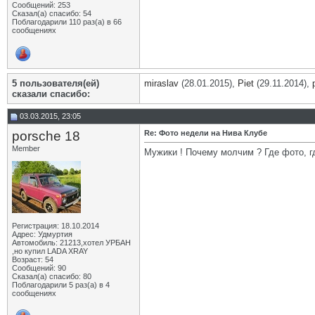
Сообщений: 253
Сказал(а) спасибо: 54
Поблагодарили 110 раз(а) в 66
сообщениях
5 пользователя(ей)
miraslav
(28.01.2015),
Piet
(29.11.2014),
сказали cпасибо:
03.03.2015, 23:05
porsche 18
Re: Фото недели на Нива Клубе
Member
Мужики ! Почему молчим ? Где фото, г
Регистрация: 18.10.2014
Адрес: Удмуртия
Автомобиль: 21213,хотел УРБАН
,но купил LADA XRAY
Возраст: 54
Сообщений: 90
Сказал(а) спасибо: 80
Поблагодарили 5 раз(а) в 4
сообщениях