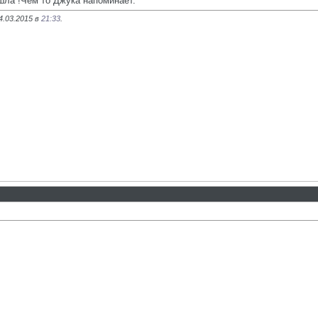
шла !Чем то Джука напоминает.
4.03.2015 в
21:33
.