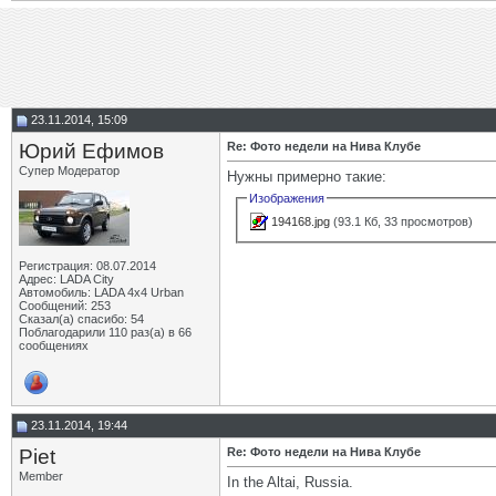
23.11.2014, 15:09
Юрий Ефимов
Re: Фото недели на Нива Клубе
Супер Модератор
Нужны примерно такие:
Изображения
194168.jpg
(93.1 Кб, 33 просмотров)
Регистрация: 08.07.2014
Адрес: LADA City
Автомобиль: LADA 4x4 Urban
Сообщений: 253
Сказал(а) спасибо: 54
Поблагодарили 110 раз(а) в 66
сообщениях
23.11.2014, 19:44
Piet
Re: Фото недели на Нива Клубе
Member
In the Altai, Russia.