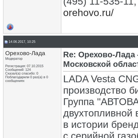
(495) 11-535-11
orehovo.ru/
14.06.2017, 10:25
Орехово-Лада
Re: Орехово-Лада
Модератор
Московской облас
Регистрация: 07.10.2015
Сообщений: 124
Сказал(а) спасибо: 0
LADA Vesta CNG
Поблагодарили 0 раз(а) в 0
сообщениях
производство б
Группа ''АВТОВА
двухтопливной 
в истории брен
с серийной газ