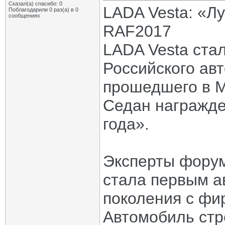
Сказал(а) спасибо: 0
LADA Vesta: «Л
Поблагодарили 0 раз(а) в 0
сообщениях
RAF2017
LADA Vesta ста
Российского ав
прошедшего в М
Седан награжде
года».
Эксперты форум
стала первым а
поколения с ф
Автомобиль стр