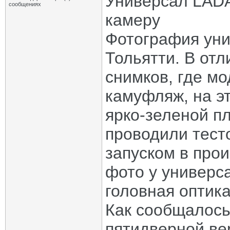
Универсал LADA
сообщениях
камеру
Фотография уни
Тольятти. В от
снимков, где м
камуфляж, на э
ярко-зеленой пл
проводили тест
запуском в прои
фото у универс
головная оптика
Как сообщалось
пятидверной ве