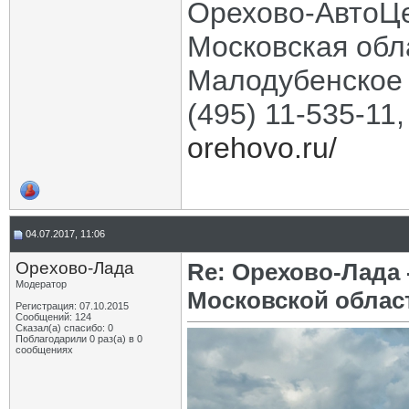
Орехово-АвтоЦ
Московская обла
Малодубенское 
(495) 11-535-11
orehovo.ru/
04.07.2017, 11:06
Орехово-Лада
Re: Орехово-Лада
Модератор
Московской облас
Регистрация: 07.10.2015
Сообщений: 124
Сказал(а) спасибо: 0
Поблагодарили 0 раз(а) в 0
сообщениях