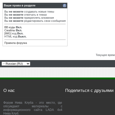
Ваши права в разделе
Вы
не можете
создавать новые темы
Вы
не можете
отвечать в темах
Вы
не можете
прикреплять вложения
Вы
не можете
редактировать свои сообщения
BB коды
Вкл.
Смайлы
Вкл.
[IMG]
код
Вкл.
HTML код
Выкл.
Правила форума
Текущее врем
О нас
Поделиться с друзьями
Форум Нива Клуба - это место, где
обсуждают материалы с
информационного сайта LADA 4x4
Нива Клуб.