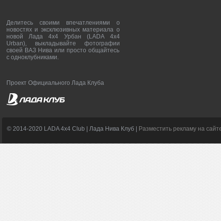
Делитесь своими впечатлениями о
новостях и эксклюзивных материала о
новой Лада 4х4 Урбан (LADA 4x4
Urban), выкладывайте фотографии
своей ВАЗ Нива или просто общайтесь
с одноклубниками.
Проект Официального Лада Клуба
© 2014-2020 LADA 4x4 Club | Лада Нива Клуб |
Разместить рекламу на сайт