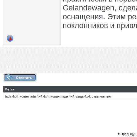
Gelandewagen, сдел
оснащения. Этим ре
поклонников и привл
Метки
lada 4х4
,
новая lada 4х4 4х4
,
новая лада 4х4
,
лада 4х4
,
стив маттин
«
Предыдущ