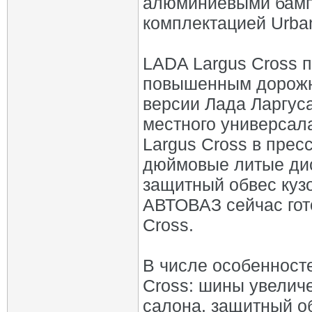
алюминиевыми бамп
комплектацией Urba
LADA Largus Cross 
повышенным дорожн
версии Лада Ларгус
местного универсал
Largus Cross в прес
дюймовые литые дис
защитный обвес кузо
АВТОВАЗ сейчас гот
Cross.
В числе особенност
Cross: шины увелич
салона, защитный об