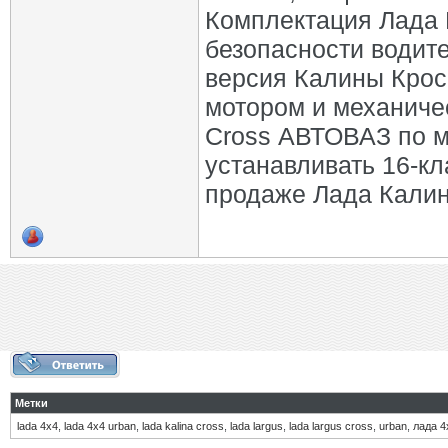
Комплектация Лада 
безопасности водите
версия Калины Крос
мотором и механиче
Cross АВТОВАЗ по м
устанавливать 16-кл
продаже Лада Калин
Метки
lada 4х4
,
lada 4х4 urban
,
lada kalina cross
,
lada largus
,
lada largus cross
,
urban
,
лада 4