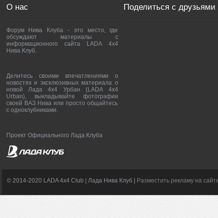
О нас
Поделиться с друзьями
Форум Нива Клуба - это место, где
обсуждают материалы с
информационного сайта LADA 4x4
Нива Клуб.
Делитесь своими впечатлениями о
новостях и эксклюзивных материала о
новой Лада 4х4 Урбан (LADA 4x4
Urban), выкладывайте фотографии
своей ВАЗ Нива или просто общайтесь
с одноклубниками.
Проект Официального Лада Клуба
© 2014-2020 LADA 4x4 Club | Лада Нива Клуб |
Разместить рекламу на сайт