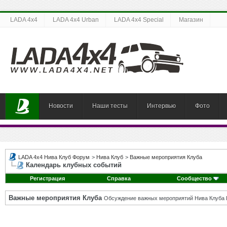
LADA 4x4
LADA 4x4 Urban
LADA 4x4 Special
Магазин
Новости
Наши тесты
Интервью
Фото
LADA 4x4 Нива Клуб Форум
>
Нива Клуб
>
Важные мероприятия Клуба
Календарь клубных событий
Регистрация
Справка
Сообщество
Важные мероприятия Клуба
Обсуждение важных мероприятий Нива Клуба 