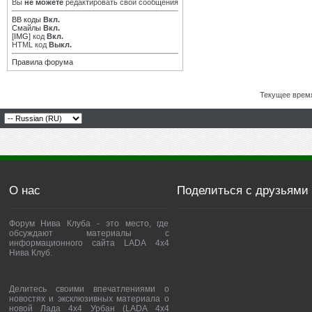
Вы
не можете
редактировать свои сообщения
BB коды
Вкл.
Смайлы
Вкл.
[IMG]
код
Вкл.
HTML код
Выкл.
Правила форума
Текущее врем
О нас
Поделиться с друзьями
Форум Нива Клуба - это место, где
обсуждают материалы с
информационного сайта LADA 4x4
Нива Клуб.
Делитесь своими впечатлениями о
новостях и эксклюзивных материала о
новой Лада 4х4 Урбан (LADA 4x4