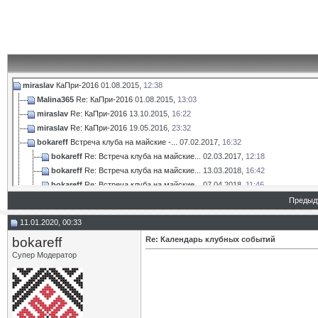
miraslav
КаПри-2016
01.08.2015,
12:38
Malina365
Re: КаПри-2016
01.08.2015,
13:03
miraslav
Re: КаПри-2016
13.10.2015,
16:22
miraslav
Re: КаПри-2016
19.05.2016,
23:32
bokareff
Встреча клуба на майские -...
07.02.2017,
16:32
bokareff
Re: Встреча клуба на майские...
02.03.2017,
12:18
bokareff
Re: Встреча клуба на майские...
13.03.2018,
16:42
bokareff
Re: Встреча клуба на майские...
07.04.2018,
11:46
bokareff
КаПри-13
16.01.2019,
17:28
Предыд
bokareff
Календарь клубных событий
14.06.2019,
15:57
11.01.2020, 00:33
bokareff
Re: Календарь клубных событий
11.01.2020,
00:33
bokareff
Re: Календарь клубных событий
Супер Модератор