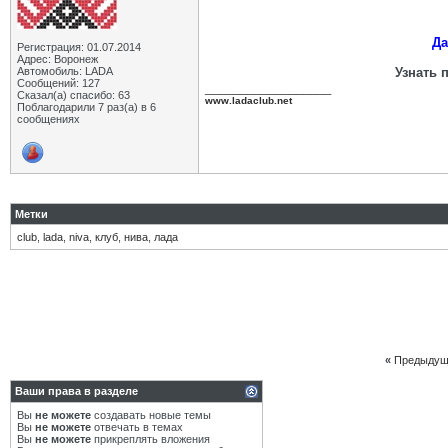
Да
Регистрация: 01.07.2014
Адрес: Воронеж
Автомобиль: LADA
Узнать 
Сообщений: 127
__________________
Сказал(а) спасибо: 63
www.ladaclub.net
Поблагодарили 7 раз(а) в 6
сообщениях
Метки
club
,
lada
,
niva
,
клуб
,
нива
,
лада
«
Предыдущ
Ваши права в разделе
Вы
не можете
создавать новые темы
Вы
не можете
отвечать в темах
Вы
не можете
прикреплять вложения